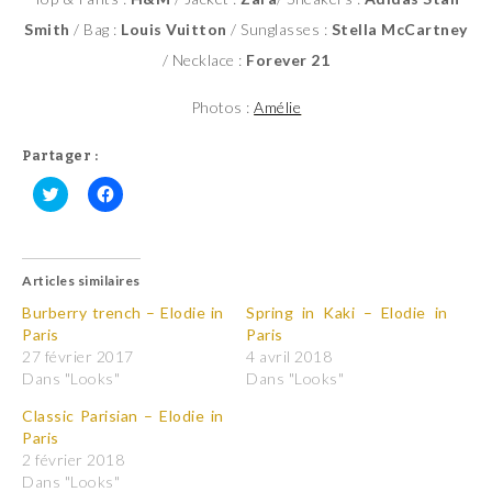
Smith
/ Bag :
Louis Vuitton
/ Sunglasses :
Stella McCartney
/ Necklace :
Forever 21
Photos :
Amélie
Partager :
C
C
l
l
i
i
q
q
u
u
Articles similaires
e
e
z
z
p
p
Burberry trench – Elodie in
Spring in Kaki – Elodie in
o
o
Paris
Paris
u
u
r
r
27 février 2017
4 avril 2018
p
p
Dans "Looks"
Dans "Looks"
a
a
r
r
t
t
Classic Parisian – Elodie in
a
a
Paris
g
g
e
e
2 février 2018
r
r
Dans "Looks"
s
s