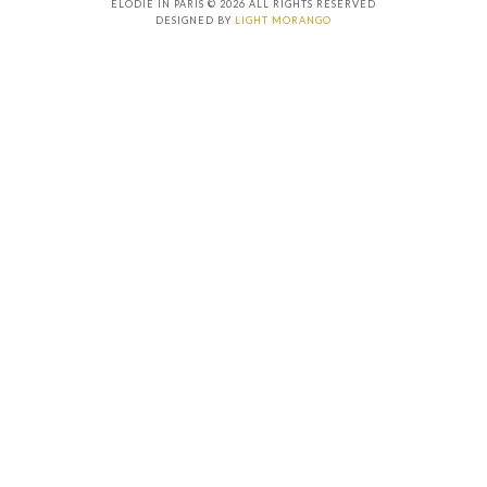
ELODIE IN PARIS © 2026 ALL RIGHTS RESERVED
DESIGNED BY
LIGHT MORANGO