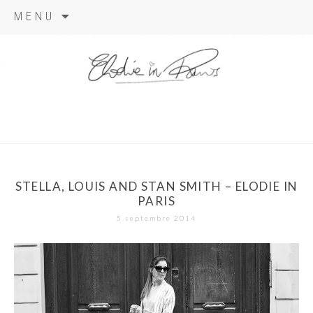
Aller
MENU
au
contenu
elodie in
paris
STELLA, LOUIS AND STAN SMITH – ELODIE IN
PARIS
5 septembre 2014