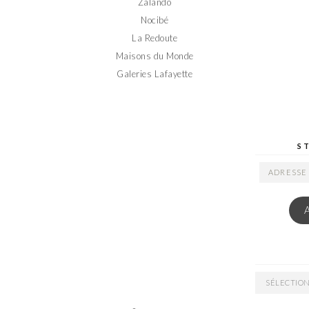
Zalando
Nocibé
La Redoute
Maisons du Monde
Galeries Lafayette
S
ADRESSE
EMAIL
ARCHIVES