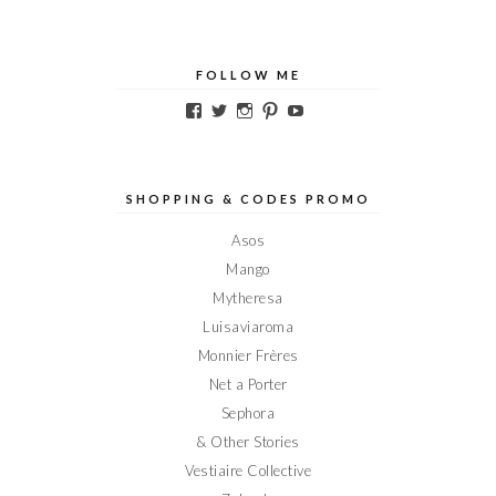
FOLLOW ME
Voir
Voir
Voir
Voir
Voir
le
le
le
le
le
profil
profil
profil
profil
profil
de
de
de
de
de
Elodieinparis
Elodieinparis
Elodieinparis
Elodieinparis
Elodieinparis
sur
sur
sur
sur
sur
SHOPPING & CODES PROMO
Facebook
Twitter
Instagram
Pinterest
YouTube
Asos
Mango
Mytheresa
Luisaviaroma
Monnier Frères
Net a Porter
Sephora
& Other Stories
Vestiaire Collective