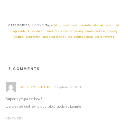
u
u
r
r
T
F
w
a
i
c
t
e
t
b
CATEGORIES:
LOOKS
Tags:
blog mode paris
,
dentelle
,
elodieinparis
,
look
e
o
r
o
blog mode
,
louis vuitton
,
lunettes stella mccartney
,
pantalon kaki
,
speedy
(
k
vuitton
,
stan smith
,
stella mccartney
,
top dentelle h&m
,
veste rayures
o
(
u
o
v
u
r
v
e
r
d
e
a
d
n
a
s
n
5 COMMENTS
u
s
n
u
e
n
n
e
o
n
DELTREYLICIOUS
5 septembre 2014
u
o
v
u
e
v
Super sympa ce look!
l
e
l
l
Deltrey de deltreylicious blog mode et beauté
e
l
f
e
e
f
RÉPONDRE
n
e
ê
n
t
ê