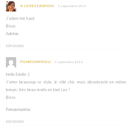
r
t
A LOVES FASHION
5 septembre 2014
e
r
)
e
)
J’adore ton haut.
Bises
Adeline
RÉPONDRE
POMPOMPIDOU
5 septembre 2014
Hello Elodie :)
J’aime beaucoup ce style, le côté chic mais décontracté en même
temps: très beau rendu en tout cas !
Bises
Pompompidou
RÉPONDRE