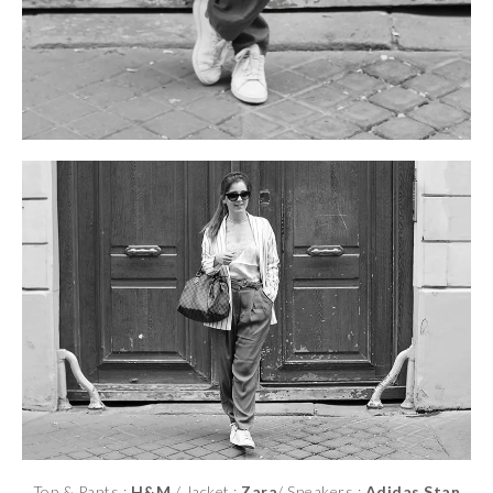
Top & Pants :
H&M
/ Jacket :
Zara
/ Sneakers :
Adidas
Stan