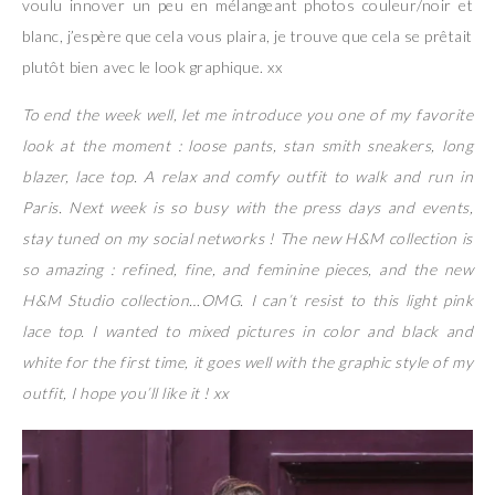
voulu innover un peu en mélangeant photos couleur/noir et
blanc, j’espère que cela vous plaira, je trouve que cela se prêtait
plutôt bien avec le look graphique. xx
To end the week well, let me introduce you one of my favorite
look at the moment : loose pants, stan smith sneakers, long
blazer, lace top. A relax and comfy outfit to walk and run in
Paris. Next week is so busy with the press days and events,
stay tuned on my social networks ! The new H&M collection is
so amazing : refined, fine, and feminine pieces, and the new
H&M Studio collection…OMG. I can’t resist to this light pink
lace top. I wanted to mixed pictures in color and black and
white for the first time, it goes well with the graphic style of my
outfit, I hope you’ll like it ! xx