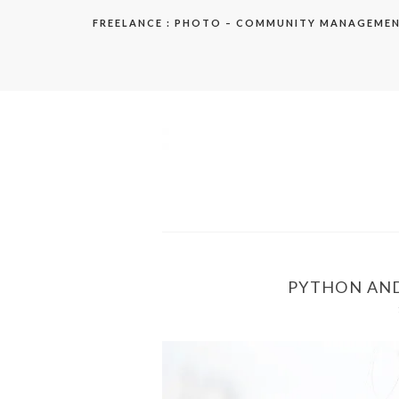
Aller
FREELANCE : PHOTO – COMMUNITY MANAGEME
au
contenu
elodie
PYTHON AND 