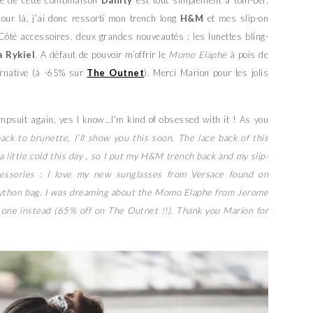
le de cette combinaison
Danity
est tout simplement a tom-ber,
jour là, j’ai donc ressorti mon trench long
H&M
et mes slip-on
té accessoires, deux grandes nouveautés : les lunettes bling-
a Rykiel
. A défaut de pouvoir m’offrir le
Momo Elaphe
à pois de
ternative (à -65% sur
The Outnet
). Merci Marion pour les jolis
umpsuit again, yes I know…I’m kind of obsessed with it ! As you
ack to brunette, I’ll show you this soon. The lace back of this
a little cold this day , so I put my H&M trench back and my slip-
essories : I love my new sunglasses from Versace found on
python bag. I was dreaming about the Momo Elaphe from Jerome
is one instead (65% off on The Outnet !!). Thank you Marion for