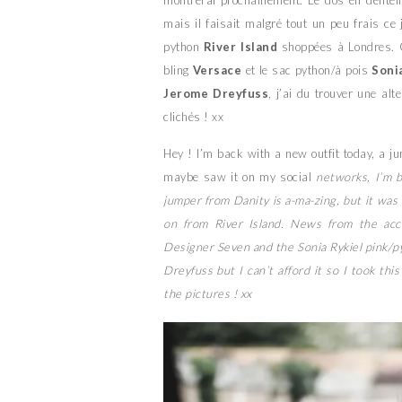
montrerai prochainement. Le dos en dentel
mais il faisait malgré tout un peu frais ce 
python
River Island
shoppées à Londres. Cô
bling
Versace
et le sac python/à pois
Soni
Jerome Dreyfuss
, j’ai du trouver une al
clichés ! xx
Hey ! I’m back with a new outfit today, a j
maybe saw it on my social
networks, I’m b
jumper from Danity is a-ma-zing, but it was 
on from River Island. News from the acc
Designer Seven and the Sonia Rykiel pink/
Dreyfuss but I can’t afford it so I took th
the pictures ! xx