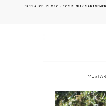
Aller
FREELANCE : PHOTO – COMMUNITY MANAGEME
au
contenu
elodie
MUSTARD