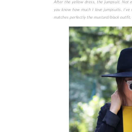
After the yellow dress, the jumpsuit. Not e
you know how much I love jumpsuits. I’ve n
matches perfectly the mustard/black outfit, 