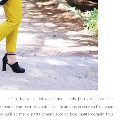
acile à porter, ou plutôt à assumer, mais je trouve la couleur
e mon amour pour les combi. Je n’avais pas encore eu l’occasion
uve qu’il se marie parfaitement avec ce look moutarde/noir, très