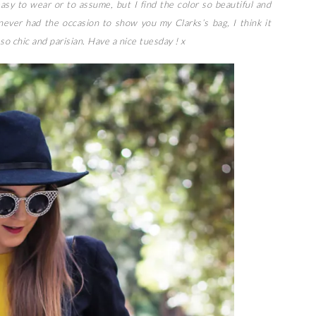
asy to wear or to assume, but I find the color so beautiful and
ever had the occasion to show you my Clarks’s bag, I think it
so chic and parisian. Have a nice tuesday ! x