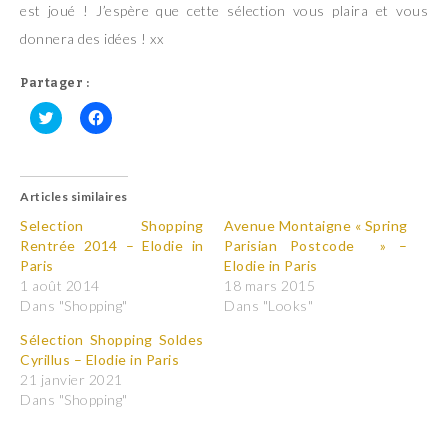
est joué ! J’espère que cette sélection vous plaira et vous
donnera des idées ! xx
Partager :
C
C
l
l
i
i
q
q
u
u
Articles similaires
e
e
z
z
p
p
Selection Shopping
Avenue Montaigne « Spring
o
o
Rentrée 2014 – Elodie in
Parisian Postcode » –
u
u
r
r
Paris
Elodie in Paris
p
p
1 août 2014
18 mars 2015
a
a
r
r
Dans "Shopping"
Dans "Looks"
t
t
a
a
Sélection Shopping Soldes
g
g
e
e
Cyrillus – Elodie in Paris
r
r
21 janvier 2021
s
s
u
u
Dans "Shopping"
r
r
T
F
w
a
i
c