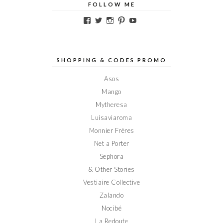
FOLLOW ME
Voir
Voir
Voir
Voir
Voir
le
le
le
le
le
profil
profil
profil
profil
profil
de
de
de
de
de
Elodieinparis
Elodieinparis
Elodieinparis
Elodieinparis
Elodieinparis
sur
sur
sur
sur
sur
SHOPPING & CODES PROMO
Facebook
Twitter
Instagram
Pinterest
YouTube
Asos
Mango
Mytheresa
Luisaviaroma
Monnier Frères
Net a Porter
Sephora
& Other Stories
Vestiaire Collective
Zalando
Nocibé
La Redoute