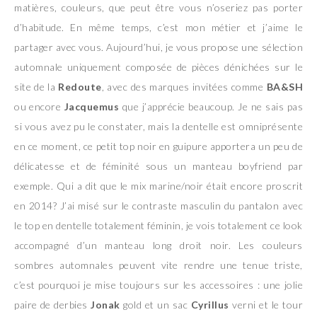
matières, couleurs, que peut être vous n’oseriez pas porter
d’habitude. En même temps, c’est mon métier et j’aime le
partager avec vous. Aujourd’hui, je vous propose une sélection
automnale uniquement composée de pièces dénichées sur le
site de la
Redoute
, avec des marques invitées comme
BA&SH
ou encore
Jacquemus
que j’apprécie beaucoup. Je ne sais pas
si vous avez pu le constater, mais la dentelle est omniprésente
en ce moment, ce petit top noir en guipure apportera un peu de
délicatesse et de féminité sous un manteau boyfriend par
exemple. Qui a dit que le mix marine/noir était encore proscrit
en 2014? J’ai misé sur le contraste masculin du pantalon avec
le top en dentelle totalement féminin, je vois totalement ce look
accompagné d’un manteau long droit noir. Les couleurs
sombres automnales peuvent vite rendre une tenue triste,
c’est pourquoi je mise toujours sur les accessoires : une jolie
paire de derbies
Jonak
gold et un sac
Cyrillus
verni et le tour