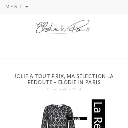
Aller
MENU
au
contenu
elodie in
paris
JOLIE À TOUT PRIX, MA SÉLECTION LA
REDOUTE – ELODIE IN PARIS
26 septembre 2014