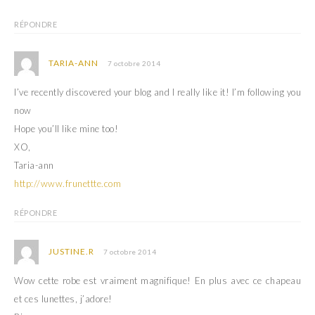
RÉPONDRE
TARIA-ANN
7 octobre 2014
I’ve recently discovered your blog and I really like it! I’m following you
now
Hope you’ll like mine too!
XO,
Taria-ann
http://www.frunettte.com
RÉPONDRE
JUSTINE.R
7 octobre 2014
Wow cette robe est vraiment magnifique! En plus avec ce chapeau
et ces lunettes, j’adore!