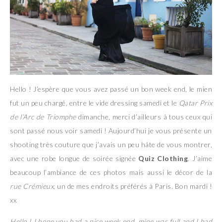
Hello ! J’espère que vous avez passé un bon week end, le mien
fut un peu chargé, entre le vide dressing samedi et le
Qatar Prix
de l’Arc de Triomphe
dimanche, merci d’ailleurs à tous ceux qui
sont passé nous voir samedi ! Aujourd’hui je vous présente un
shooting très couture que j’avais un peu hâte de vous montrer,
avec une robe longue de soirée signée
Quiz Clothing
. J’aime
beaucoup l’ambiance de ces photos mais aussi le décor de la
rue Crémieux
, un de mes endroits préférés à Paris. Bon mardi !
xx
Hello ! I hope you had a nice week end, mine was full and I had