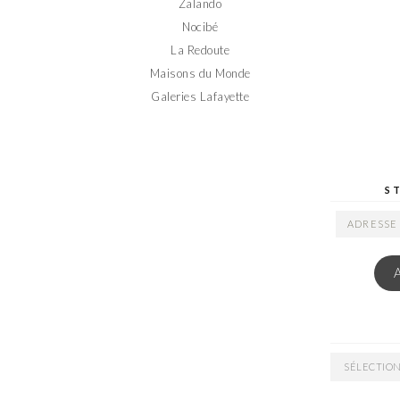
Zalando
Nocibé
La Redoute
Maisons du Monde
Galeries Lafayette
S
ADRESSE
EMAIL
ARCHIVES