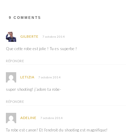
r
v
e
r
d
e
a
d
9 COMMENTS
n
a
s
n
u
s
n
u
e
n
GILBERTE
7 octobre 2014
n
e
o
n
u
o
Que cette robe est jolie ! Tu es superbe !
v
u
e
v
l
e
l
l
RÉPONDRE
e
l
f
e
e
f
n
e
LETIZIA
7 octobre 2014
ê
n
t
ê
r
t
super shooting! j’adore ta robe-
e
r
)
e
)
RÉPONDRE
ADELINE
7 octobre 2014
Ta robe est canon! Et l’endroit du shooting est magnifique!