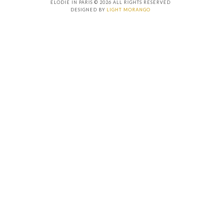
ELODIE IN PARIS © 2026 ALL RIGHTS RESERVED
DESIGNED BY
LIGHT MORANGO