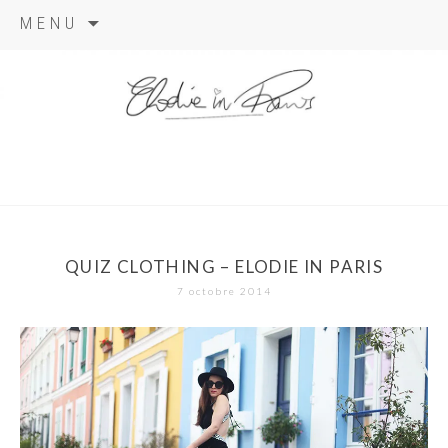
Aller
MENU
au
contenu
elodie in
paris
QUIZ CLOTHING – ELODIE IN PARIS
7 octobre 2014