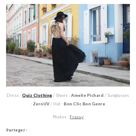
Dress :
Quiz Clothing
/ Shoes :
Amelie Pichard
/ Sunglasses
:
ZeroUV
/ Hat :
Bon Clic Bon Genre
Photos :
Frassy
Partager :