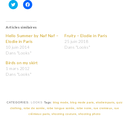
C
C
l
l
i
i
q
q
u
u
Articles similaires
e
e
z
z
p
p
Hello Summer by Naf Naf –
Fruity – Elodie in Paris
o
o
Elodie in Paris
25 juin 2018
u
u
r
r
10 juin 2014
Dans "Looks"
p
p
Dans "Looks"
a
a
r
r
t
t
Birds on my skirt
a
a
1 mars 2012
g
g
e
e
Dans "Looks"
r
r
s
s
u
u
r
r
T
F
w
a
i
c
t
e
CATEGORIES:
LOOKS
Tags:
blog mode
,
blog mode paris
,
elodieinparis
,
quiz
t
b
clothing
,
robe de soirée
,
robe longue soirée
,
robe noire
,
rue cremieux
,
rue
e
o
r
o
crémieux paris
,
shooting couture
,
shooting photo
(
k
o
(
u
o
v
u