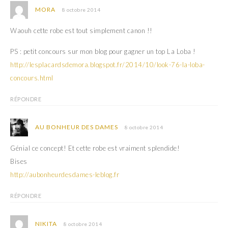
MORA
8 octobre 2014
Waouh cette robe est tout simplement canon !!
PS : petit concours sur mon blog pour gagner un top La Loba !
http://lesplacardsdemora.blogspot.fr/2014/10/look-76-la-loba-
concours.html
RÉPONDRE
AU BONHEUR DES DAMES
8 octobre 2014
Génial ce concept! Et cette robe est vraiment splendide!
Bises
http://aubonheurdesdames-leblog.fr
RÉPONDRE
NIKITA
8 octobre 2014