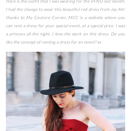
Here is the outfit that I was wearing for the VFNO last month,
I had the change to wear this beautiful red dress from Jay Ahr
thanks to My Couture Corner. MCC is a website where you
can rent a dress for your special event, at a special price. I was
a princess all the night, I love the work on this dress. Do you
like the concept of renting a dress for an event? xx