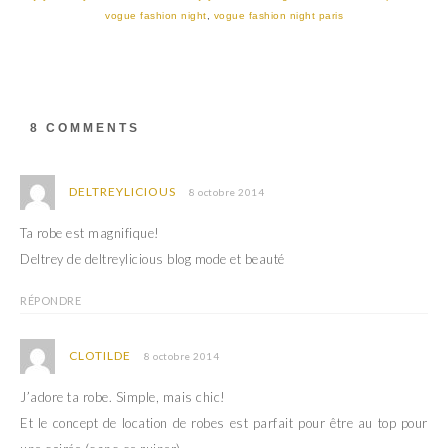
o
(
u
o
vogue fashion night
,
vogue fashion night paris
v
u
r
v
e
r
d
e
a
d
n
a
s
n
u
s
8 COMMENTS
n
u
e
n
n
e
o
n
u
o
DELTREYLICIOUS
8 octobre 2014
v
u
e
v
l
e
Ta robe est magnifique!
l
l
e
l
Deltrey de deltreylicious blog mode et beauté
f
e
e
f
n
e
ê
n
RÉPONDRE
t
ê
r
t
e
r
)
e
CLOTILDE
8 octobre 2014
)
J’adore ta robe. Simple, mais chic!
Et le concept de location de robes est parfait pour être au top pour