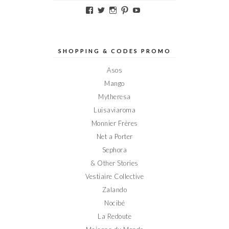
Voir
Voir
Voir
Voir
Voir
le
le
le
le
le
profil
profil
profil
profil
profil
de
de
de
de
de
Elodieinparis
Elodieinparis
Elodieinparis
Elodieinparis
Elodieinparis
sur
sur
sur
sur
sur
SHOPPING & CODES PROMO
Facebook
Twitter
Instagram
Pinterest
YouTube
Asos
Mango
Mytheresa
Luisaviaroma
Monnier Frères
Net a Porter
Sephora
& Other Stories
Vestiaire Collective
Zalando
Nocibé
La Redoute