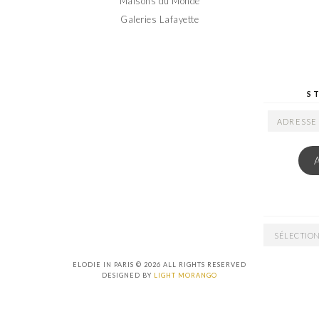
Maisons du Monde
Galeries Lafayette
S
ADRESSE
EMAIL
ARCHIVES
ELODIE IN PARIS © 2026 ALL RIGHTS RESERVED
DESIGNED BY
LIGHT MORANGO