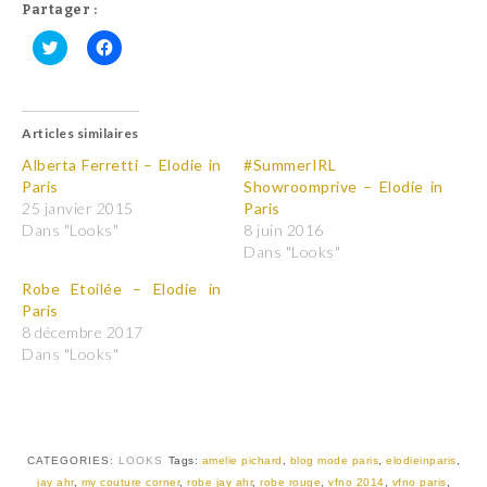
Partager :
C
C
l
l
i
i
q
q
u
u
Articles similaires
e
e
z
z
p
p
Alberta Ferretti – Elodie in
#SummerIRL
o
o
Paris
Showroomprive – Elodie in
u
u
r
r
25 janvier 2015
Paris
p
p
Dans "Looks"
8 juin 2016
a
a
r
r
Dans "Looks"
t
t
a
a
Robe Etoilée – Elodie in
g
g
e
e
Paris
r
r
8 décembre 2017
s
s
u
u
Dans "Looks"
r
r
T
F
w
a
i
c
t
e
t
b
e
o
r
o
CATEGORIES:
LOOKS
Tags:
amelie pichard
,
blog mode paris
,
elodieinparis
,
(
k
jay ahr
,
my couture corner
,
robe jay ahr
,
robe rouge
,
vfno 2014
,
vfno paris
,