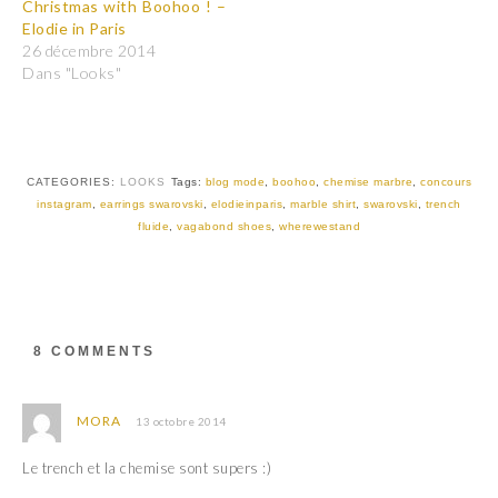
Christmas with Boohoo ! –
g
g
e
e
Elodie in Paris
r
r
26 décembre 2014
s
s
u
u
Dans "Looks"
r
r
T
F
w
a
i
c
t
e
t
b
e
o
r
o
CATEGORIES:
LOOKS
Tags:
blog mode
,
boohoo
,
chemise marbre
,
concours
(
k
instagram
,
earrings swarovski
,
elodieinparis
,
marble shirt
,
swarovski
,
trench
o
(
u
o
fluide
,
vagabond shoes
,
wherewestand
v
u
r
v
e
r
d
e
a
d
n
a
s
n
u
s
8 COMMENTS
n
u
e
n
n
e
o
n
u
o
MORA
13 octobre 2014
v
u
e
v
l
e
Le trench et la chemise sont supers :)
l
l
e
l