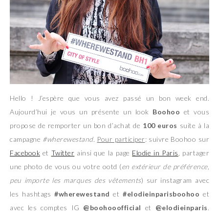
Hello ! J’espère que vous avez passé un bon week end.
Aujourd’hui je vous un présente un look
Boohoo
et vous
propose de remporter un bon d’achat de
100 euros
suite à la
campagne
#wherewestand
.
Pour participer
: suivre Boohoo sur
Facebook
et
Twitter
ainsi que la page
Elodie in Paris
, partager
une photo de vous ou votre ootd (
en extérieur de préférence,
peu importe les marques des vêtements
) sur instagram avec
les hashtags
#wherewestand
et
#elodieinparisboohoo
et
avec les comptes IG
@boohooofficial
et
@elodieinparis
.