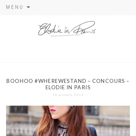
Aller
MENU
au
contenu
elodie in
paris
BOOHOO #WHEREWESTAND – CONCOURS –
ELODIE IN PARIS
13 octobre 2014