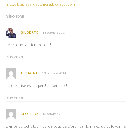
f
e
e
f
http://lesplacardsdemora.blogspot.com
n
e
ê
n
t
ê
RÉPONDRE
r
t
e
r
)
e
)
GILBERTE
13 octobre 2014
Je craque sur ton trench !
RÉPONDRE
TIPHAINE
13 octobre 2014
La chemise est super ! Super look!
RÉPONDRE
CLOTILDE
13 octobre 2014
Sympa ce petit top ! Et les boucles d’oreilles, le make-up et le vernis