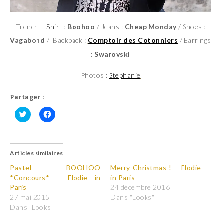
Trench +
Shirt
:
Boohoo
/ Jeans :
Cheap Monday
/ Shoes :
Vagabond
/ Backpack :
Comptoir des Cotonniers
/ Earrings
:
Swarovski
Photos :
Stephanie
Partager :
C
C
l
l
i
i
q
q
u
u
Articles similaires
e
e
z
z
p
p
Pastel BOOHOO
Merry Christmas ! – Elodie
o
o
*Concours* – Elodie in
in Paris
u
u
r
r
Paris
24 décembre 2016
p
p
27 mai 2015
Dans "Looks"
a
a
r
r
Dans "Looks"
t
t
a
a