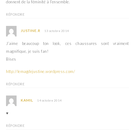
donnent de la féminité à l’ensemble.
RÉPONDRE
JUSTINE.R
13 octobre 2014
J’aime beaucoup ton look, ces chaussures sont vraiment
magnifique, je suis fan!
Bises
http://lemagdejustine.wordpress.com/
RÉPONDRE
KAMIL
14 octobre 2014
♥
RÉPONDRE