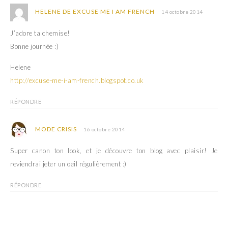
HELENE DE EXCUSE ME I AM FRENCH
14 octobre 2014
J’adore ta chemise!
Bonne journée :)
Helene
http://excuse-me-i-am-french.blogspot.co.uk
RÉPONDRE
MODE CRISIS
16 octobre 2014
Super canon ton look, et je découvre ton blog avec plaisir! Je
reviendrai jeter un oeil régulièrement :)
RÉPONDRE