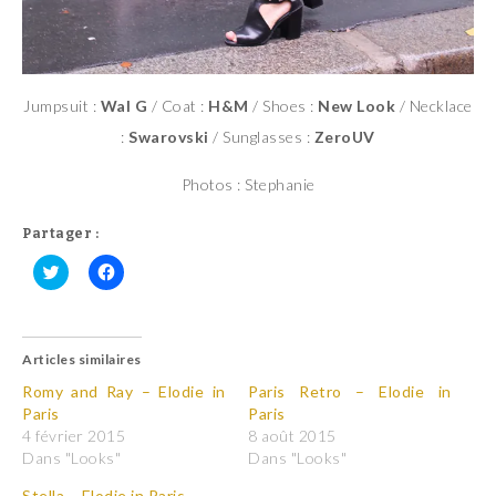
Jumpsuit :
Wal G
/ Coat :
H&M
/ Shoes :
New Look
/ Necklace
:
Swarovski
/ Sunglasses :
ZeroUV
Photos : Stephanie
Partager :
C
C
l
l
i
i
q
q
u
u
Articles similaires
e
e
z
z
p
p
Romy and Ray – Elodie in
Paris Retro – Elodie in
o
o
Paris
Paris
u
u
r
r
4 février 2015
8 août 2015
p
p
Dans "Looks"
Dans "Looks"
a
a
r
r
t
t
Stella – Elodie in Paris