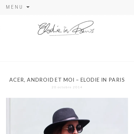
Aller
MENU
au
contenu
elodie in
paris
ACER, ANDROID ET MOI – ELODIE IN PARIS
20 octobre 2014