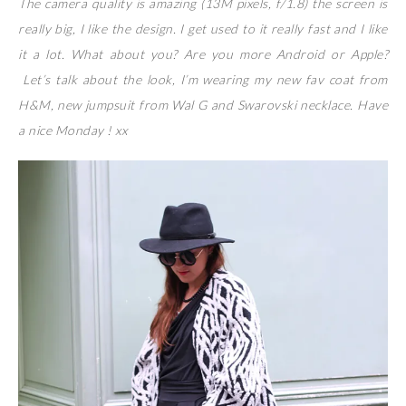
The camera quality is amazing (13M pixels, f/1.8) the screen is
really big, I like the design. I get used to it really fast and I like
it a lot. What about you? Are you more Android or Apple?
Let’s talk about the look, I’m wearing my new fav coat from
H&M, new jumpsuit from Wal G and Swarovski necklace. Have
a nice Monday ! xx