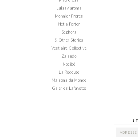
Mytheresa
Luisaviaroma
Monnier Frères
Net a Porter
Sephora
& Other Stories
Vestiaire Collective
Zalando
Nocibé
La Redoute
Maisons du Monde
Galeries Lafayette
S
ADRESSE