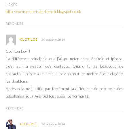
e
l
Helene
f
e
e
f
http://excuse-me-i-am-french.blogspot.co.uk
n
e
ê
n
t
ê
r
t
RÉPONDRE
e
r
)
e
)
CLOTILDE
20 octobre 2014
Cool ton look !
La différence principale que j’ai pu noter entre Android et Iphone,
c’est sur la gestion des contacts. Quand tu as beaucoup de
contacts, l’Iphone a une meilleure app pour les mettre à jour et gérer
les doublons.
Après cela ne justifie par forcément la différence de prix avec des
téléphones sous Android tout aussi performants.
RÉPONDRE
GILBERTE
20 octobre 2014