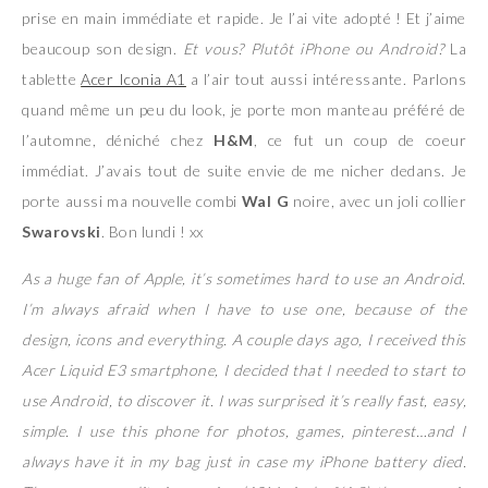
prise en main immédiate et rapide. Je l’ai vite adopté ! Et j’aime
beaucoup son design.
Et vous? Plutôt iPhone ou Android?
La
tablette
Acer Iconia A1
a l’air tout aussi intéressante. Parlons
quand même un peu du look, je porte mon manteau préféré de
l’automne, déniché chez
H&M
, ce fut un coup de coeur
immédiat. J’avais tout de suite envie de me nicher dedans. Je
porte aussi ma nouvelle combi
Wal G
noire, avec un joli collier
Swarovski
. Bon lundi ! xx
As a huge fan of Apple, it’s sometimes hard to use an Android.
I’m always afraid when I have to use one, because of the
design, icons and everything. A couple days ago, I received this
Acer Liquid E3 smartphone, I decided that I needed to start to
use Android, to discover it. I was surprised it’s really fast, easy,
simple. I use this phone for photos, games, pinterest…and I
always have it in my bag just in case my iPhone battery died.