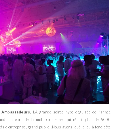
s Ambassadeurs
, LA grande soirée hype déguisée de l’année
ands acteurs de la nuit parisienne, qui réunit plus de 5000
fs d’entreprise, grand public…Nous avons joué le jeu à fond côté