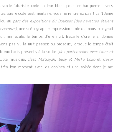
esscode futuriste, code couleur blanc pour l’embarquement vers
ectez pas le code vestimentaire, vous ne rentrerez pas ! La 13ème
lieu au
parc des expositions du Bourget (des navettes étaient
s-retours)
, une scénographie impressionnante qui nous plongeait
r, immaculé, le temps d’une nuit. Bataille d’oreillers, dômes
avons pas vu la nuit passer, ou presque, lorsque le temps était
reux taxis présents à la sortie (
des partenariats avec Uber et
 Côté musique, c’est
Ma’Sayah, Busy P, Mirko Loko
et
César
 très bon moment avec les copines et une soirée dont je me