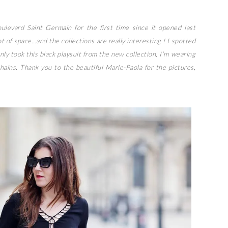
levard Saint Germain for the first time since it opened last
ot of space…and the collections are really interesting ! I spotted
nly took this black playsuit from the new collection, I’m wearing
chains. Thank you to the beautiful Marie-Paola for the pictures,