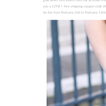
glad when Jord Watch sent me an email a f
you a 129$ + free shipping coupon code th
be live from February 2nd to February 13th. I 