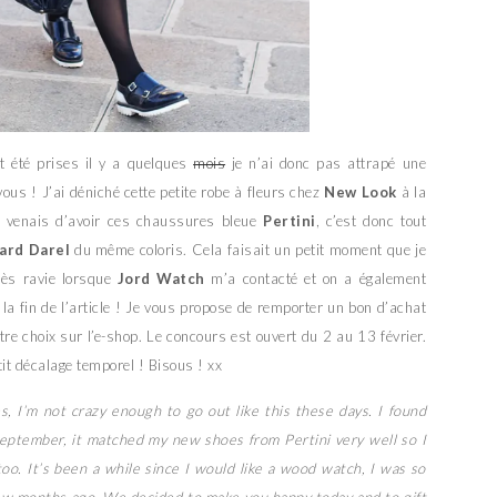
nt été prises il y a quelques
mois
je n’ai donc pas attrapé une
us ! J’ai déniché cette petite robe à fleurs chez
New Look
à la
je venais d’avoir ces chaussures bleue
Pertini
, c’est donc tout
ard Darel
du même coloris. Cela faisait un petit moment que je
très ravie lorsque
Jord Watch
m’a contacté et on a également
la fin de l’article ! Je vous propose de remporter un bon d’achat
re choix sur l’e-shop. Le concours est ouvert du 2 au 13 février.
tit décalage temporel ! Bisous ! xx
s, I’m not crazy enough to go out like this these days. I found
 September, it matched my new shoes from Pertini very well so I
oo. It’s been a while since I would like a wood watch, I was so