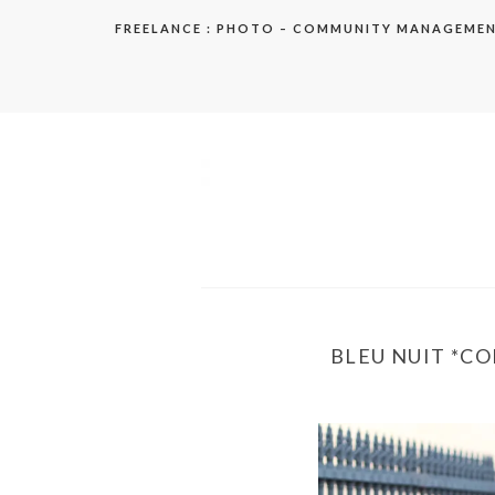
Aller
FREELANCE : PHOTO – COMMUNITY MANAGEME
au
contenu
elodie
BLEU NUIT *CO