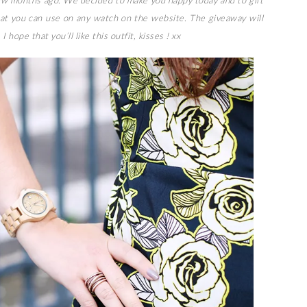
ew months ago. We decided to make you happy today and to gift
at you can use on any watch on the website. The giveaway will
hope that you’ll like this outfit, kisses ! xx