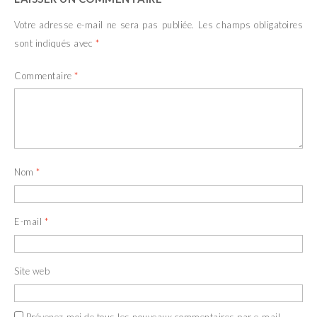
u
o
v
u
e
v
Votre adresse e-mail ne sera pas publiée.
Les champs obligatoires
l
e
l
l
sont indiqués avec
*
e
l
f
e
e
f
Commentaire
*
n
e
ê
n
t
ê
r
t
e
r
)
e
)
Nom
*
E-mail
*
Site web