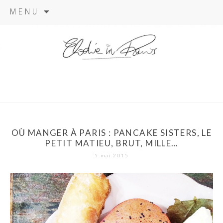
Aller
MENU
au
contenu
elodie in
paris
OÙ MANGER À PARIS : PANCAKE SISTERS, LE
PETIT MATIEU, BRUT, MILLE…
5 mai 2015