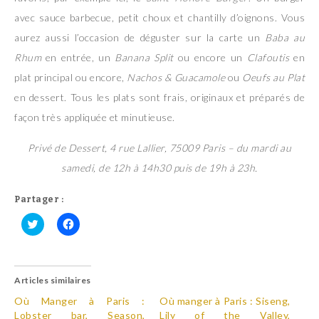
avec sauce barbecue, petit choux et chantilly d’oignons. Vous
aurez aussi l’occasion de déguster sur la carte un
Baba au
Rhum
en entrée, un
Banana Split
ou encore un
Clafoutis
en
plat principal ou encore,
Nachos & Guacamole
ou
Oeufs au Plat
en dessert. Tous les plats sont frais, originaux et préparés de
façon très appliquée et minutieuse.
Privé de Dessert, 4 rue Lallier, 75009 Paris – du mardi au
samedi, de 12h à 14h30 puis de 19h à 23h.
Partager :
C
C
l
l
i
i
q
q
u
u
Articles similaires
e
e
z
z
p
p
Où Manger à Paris :
Où manger à Paris : Siseng,
o
o
Lobster bar, Season,
Lily of the Valley,
u
u