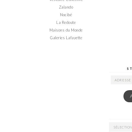
Zalando
Nocibé
La Redoute
Maisons du Monde
Galeries Lafayette
S
ADRESSE
EMAIL
ARCHIVES