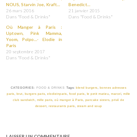
r
r
NOUS, Starvin Joe, Kraft…
Benedict…
p
p
26 mars 2016
21 janvier 2015
a
a
r
r
Dans "Food & Drinks"
Dans "Food & Drinks"
t
t
a
a
Où Manger à Paris :
g
g
e
e
Uptown, Pink Mamma,
r
r
Yoom, Polpo…- Elodie in
s
s
u
u
Paris
r
r
T
F
20 septembre 2017
w
a
Dans "Food & Drinks"
i
c
t
e
t
b
e
o
r
o
(
k
o
(
u
o
CATEGORIES:
FOOD & DRINKS
Tags:
blend burgers
,
bonnes adresses
v
u
paris
,
brut
,
burgers paris
,
elodieinparis
,
food paris
,
le petit matieu
,
marcel
,
mille
r
v
e
r
club sandwich
,
mille paris
,
où manger à Paris
,
pancake sisters
,
privé de
d
e
a
d
dessert
,
restaurants paris
,
steam and soup
n
a
s
n
u
s
n
u
e
n
n
e
o
n
LAISSER UN COMMENTAIRE