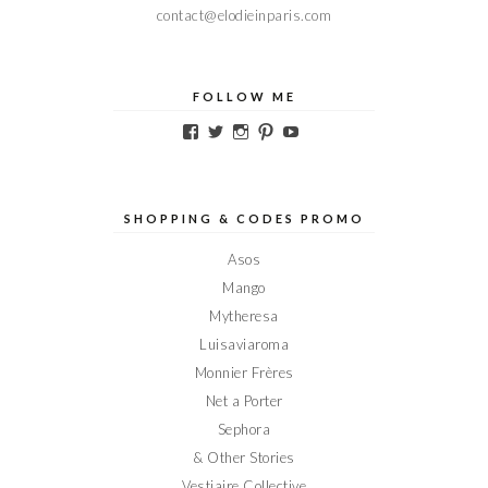
contact@elodieinparis.com
FOLLOW ME
Voir
Voir
Voir
Voir
Voir
le
le
le
le
le
profil
profil
profil
profil
profil
de
de
de
de
de
Elodieinparis
Elodieinparis
Elodieinparis
Elodieinparis
Elodieinparis
sur
sur
sur
sur
sur
SHOPPING & CODES PROMO
Facebook
Twitter
Instagram
Pinterest
YouTube
Asos
Mango
Mytheresa
Luisaviaroma
Monnier Frères
Net a Porter
Sephora
& Other Stories
Vestiaire Collective