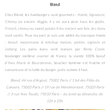
Blend
Chez Blend, les hamburgers sont gourmets :
Hamb, Signature,
Cheesy
ou encore
Veggie
, il y en aura pour tous les goûts.
French, cheesy
ou
sweet potato fries
, encore une fois, les choix
sont variés. Pour ma part, je suis une addict du classique Hamb
:
boeuf, mayonnaise & ketchup maison, pickles, oignons et
iceberg
. Les pains buns sont maison par
Remy Coste
,
boulanger meilleur ouvrier de france, la viande 100% boeuf
d’
Yves Marie le Bourdonnec
, boucher bohème est fraîche et
savoureuse et la taille du burger, juste comme il faut.
Blend, 44 rue d’Argout, 75002 Paris // 1 bd des Filles du
Calvaire, 75003 Paris // 19 rue de Ménilmontant, 75020 Paris
// 3 rue Yves Toudic, 75010 Paris – du lundi au dimanche, de
12h à 23h.