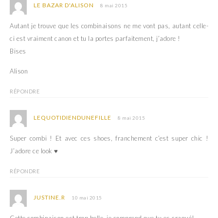
e
n
LE BAZAR D'ALISON
8 mai 2015
n
e
o
n
u
o
Autant je trouve que les combinaisons ne me vont pas, autant celle-
v
u
e
v
ci est vraiment canon et tu la portes parfaitement, j’adore !
l
e
l
l
Bises
e
l
f
e
e
f
Alison
n
e
ê
n
t
ê
r
t
RÉPONDRE
e
r
)
e
)
LEQUOTIDIENDUNEFILLE
8 mai 2015
Super combi ! Et avec ces shoes, franchement c’est super chic !
J’adore ce look ♥
RÉPONDRE
JUSTINE.R
10 mai 2015
Cette combinaison est trop belle, je comprend que tu es craqué!