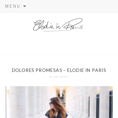
Aller
MENU
au
contenu
elodie in
paris
DOLORES PROMESAS – ELODIE IN PARIS
8 mai 2015