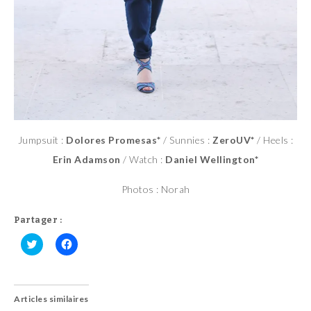
Jumpsuit :
Dolores Promesas*
/ Sunnies :
ZeroUV*
/ Heels :
Erin Adamson
/ Watch :
Daniel Wellington*
Photos : Norah
Partager :
C
C
l
l
i
i
q
q
u
u
Articles similaires
e
e
z
z