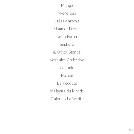
Mango
Mytheresa
Luisaviaroma
Monnier Frères
Net a Porter
Sephora
& Other Stories
Vestiaire Collective
Zalando
Nocibé
La Redoute
Maisons du Monde
Galeries Lafayette
S