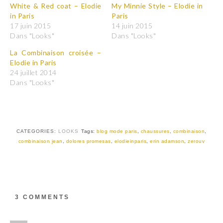
p
p
White & Red coat – Elodie
My Minnie Style – Elodie in
o
o
in Paris
Paris
u
u
r
r
17 juin 2015
14 juin 2015
p
p
Dans "Looks"
Dans "Looks"
a
a
r
r
t
t
La Combinaison croisée –
a
a
Elodie in Paris
g
g
e
e
24 juillet 2014
r
r
Dans "Looks"
s
s
u
u
r
r
T
F
w
a
i
c
t
e
t
b
CATEGORIES:
LOOKS
Tags:
blog mode paris
,
chaussures
,
combinaison
,
e
o
r
o
combinaison jean
,
dolores promesas
,
elodieinparis
,
erin adamson
,
zerouv
(
k
o
(
u
o
v
u
r
v
e
r
d
e
a
d
3 COMMENTS
n
a
s
n
u
s
n
u