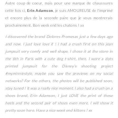
Autre coup de coeur, mais pour une marque de chaussures
cette fois ci,
Erin Adamson
, je suis AMOUREUSE de l’imprimé
et encore plus de la seconde paire que je vous montrerais
prochainement. Bon week end les chatons ! xx
I discovered the brand Dolores Promesas just a few days ago
and now, I just love love it ! I had a crush first on this jean
jumpsuit very comfy and well shape, I chose it at the store in
the 6th in Paris with a cute dog t-shirt, then, I wore a dots
printed jumpsuit for the Disney’s shooting project
#myminniestyle, maybe you saw the previews on my social
networks? For the others, the photos will be published soon,
stay tuned ! It was a really nice moment. I also had a crush on a
shoes brand, Erin Adamson, I just LOVE the print of these
heels and the second pair of shoes even more. I will show it
pretty soon here. Have a nice week end kittens ! xx