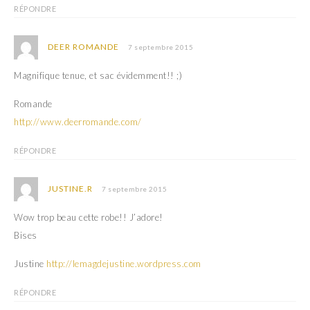
RÉPONDRE
DEER ROMANDE
7 septembre 2015
Magnifique tenue, et sac évidemment!! ;)
Romande
http://www.deerromande.com/
RÉPONDRE
JUSTINE.R
7 septembre 2015
Wow trop beau cette robe!! J’adore!
Bises
Justine
http://lemagdejustine.wordpress.com
RÉPONDRE