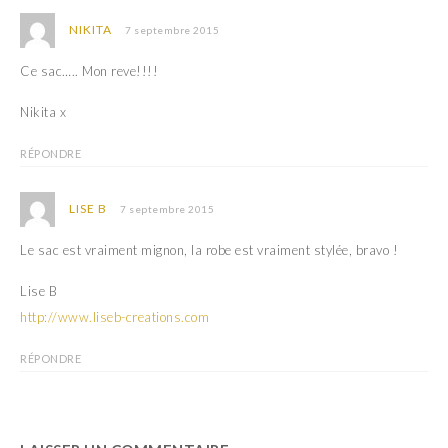
NIKITA
7 septembre 2015
Ce sac….. Mon reve!!!!
Nikita x
RÉPONDRE
LISE B
7 septembre 2015
Le sac est vraiment mignon, la robe est vraiment stylée, bravo !
Lise B
http://www.liseb-creations.com
RÉPONDRE