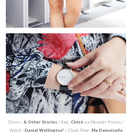
Dress :
& Other Stories
/ Bag :
Chloé
via Monnier Freres /
Watch :
Daniel Wellington*
/ Chain Ring :
Ma Demoiselle