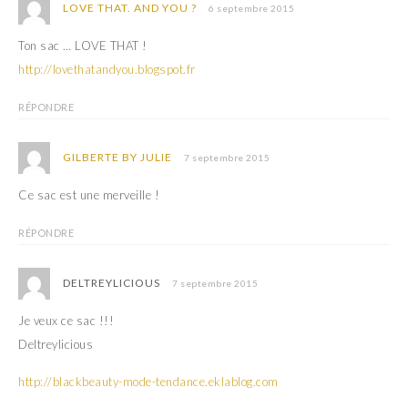
)
e
LOVE THAT. AND YOU ?
6 septembre 2015
)
Ton sac … LOVE THAT !
http://lovethatandyou.blogspot.fr
RÉPONDRE
GILBERTE BY JULIE
7 septembre 2015
Ce sac est une merveille !
RÉPONDRE
DELTREYLICIOUS
7 septembre 2015
Je veux ce sac !!!
Deltreylicious
http://blackbeauty-mode-tendance.eklablog.com