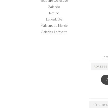
Vestiaire Collective
Zalando
Nocibé
La Redoute
Maisons du Monde
Galeries Lafayette
S
ADRESSE
EMAIL
ARCHIVES