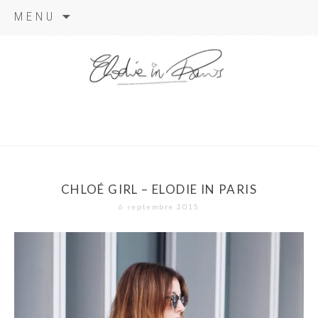
Aller
MENU
au
contenu
elodie in
paris
CHLOÉ GIRL – ELODIE IN PARIS
6 septembre 2015