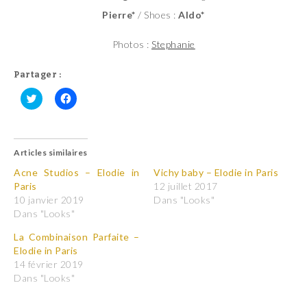
Pierre*
/ Shoes :
Aldo*
Photos :
Stephanie
Partager :
C
C
l
l
i
i
q
q
u
u
Articles similaires
e
e
z
z
p
p
Acne Studios – Elodie in
Vichy baby – Elodie in Paris
o
o
Paris
12 juillet 2017
u
u
r
r
10 janvier 2019
Dans "Looks"
p
p
Dans "Looks"
a
a
r
r
t
t
La Combinaison Parfaite –
a
a
Elodie in Paris
g
g
e
e
14 février 2019
r
r
Dans "Looks"
s
s
u
u
r
r
T
F