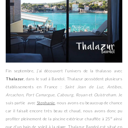
Fin septembre, j’ai découvert l’univers de la thalasso avec
Thalazur
, dans le sud à Bandol. Thalazur possèdent plusieurs
établissements en France :
Saint Jean de Luz, Antibes,
Arcachon, Port Camargue, Cabourg, Royan
et
Ouistreham
. Je
suis partie avec
Stephanie
, nous avons eu beaucoup de chance
car il faisait encore très beau et chaud, nous avons donc pu
profiter pleinement de la piscine extérieur chauffée à 25° ainsi
que d’un bain de soleil à la plage. Thalazur Bandol est situé en