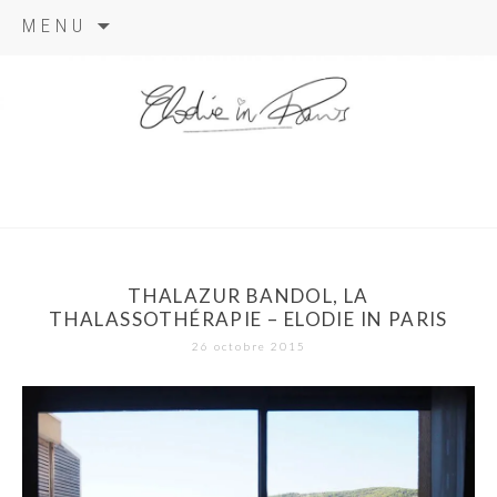
Aller
MENU
au
contenu
elodie in
paris
THALAZUR BANDOL, LA
THALASSOTHÉRAPIE – ELODIE IN PARIS
26 octobre 2015