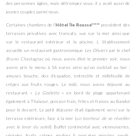
des personnes âgées, mais détrompez vous, il y avait aussi de
jeunes couples parmi nous.
Certaines chambres de l’
Hôtel Île Rousse*****
possèdent des
terrasses privatives avec transats, vue sur la mer ainsi que
sur le restaurant extérieur et la piscine. L ‘établissement
accueille un restaurant gastronomique
Les Oliviers
par le chef
Bruno Chastagnac
où nous avons dîné le premier soir, nous
avons pris le menu à 56 euros ainsi qu’un cocktail au bar :
amuses bouche, dos d’espadon, entrecôte et millefeuille de
crêpes aux fruits rouges. Le midi, nous avons déjeuné au
restaurant «
La Goélette
» en bord de plage appartenant
également à Thalazur, poisson frais, frites et fraises au Bandol
pour le dessert. Le petit déjeuner était également servi sur la
terrasse extérieure, face à la mer (
un bonheur de se réveiller
avec le lever du soleil
). Buffet continental avec viennoiseries,
céréales, fruits, crêpes, gaufres & pancakes minutes, oeufs,