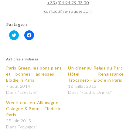
+33 (0)4 94 29 33 00
contact@ile-rousse.com
Partager :
C
C
l
l
i
i
q
q
u
u
Articles similaires
e
e
z
z
p
p
Paris Green, les bons plans
Un dîner au Relais du Parc,
o
o
et bonnes adresses –
Hôtel Renaissance
u
u
r
r
Elodie in Paris
Trocadero – Elodie in Paris
p
p
7 août 2014
18 juillet 2015
a
a
r
r
Dans "Lifestyle"
Dans "Food & Drinks"
t
t
a
a
Week end en Allemagne :
g
g
e
e
Cologne & Bonn – Elodie in
r
r
Paris
s
s
u
u
25 juin 2015
r
r
T
F
Dans "Voyages"
w
a
i
c