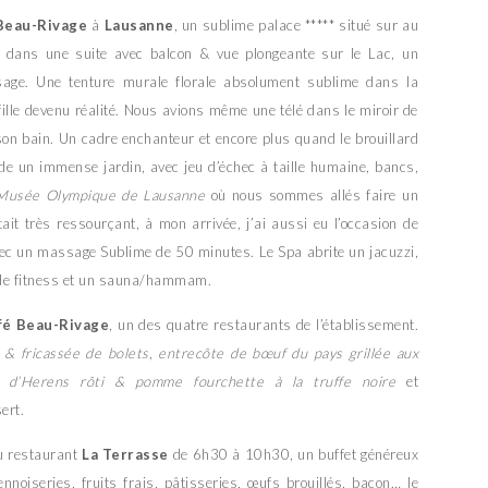
Beau-Rivage
à
Lausanne
, un sublime palace ***** situé sur au
 dans une suite avec balcon & vue plongeante sur le Lac, un
ysage. Une tenture murale florale absolument sublime dans la
 fille devenu réalité. Nous avions même une télé dans le miroir de
 son bain. Un cadre enchanteur et encore plus quand le brouillard
ède un immense jardin, avec jeu d’échec à taille humaine, bancs,
Musée Olympique de Lausanne
où nous sommes allés faire un
ait très ressourçant, à mon arrivée, j’ai aussi eu l’occasion de
vec un massage Sublime de 50 minutes. Le Spa abrite un jacuzzi,
e de fitness et un sauna/hammam.
fé Beau-Rivage
, un des quatre restaurants de l’établissement.
 & fricassée de bolets
,
entrecôte de bœuf du pays grillée aux
l d’Herens rôti & pomme fourchette à la truffe noire
et
ert.
au restaurant
La Terrasse
de 6h30 à 10h30, un buffet généreux
nnoiseries, fruits frais, pâtisseries, œufs brouillés, bacon… le