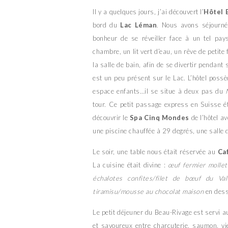
Il y a quelques jours, j’ai découvert l’
Hôtel 
bord du
Lac Léman
. Nous avons séjourné
bonheur de se réveiller face à un tel pa
chambre, un lit vert d’eau, un rêve de petite
la salle de bain, afin de se divertir pendant
est un peu présent sur le Lac. L’hôtel poss
espace enfants…il se situe à deux pas du
tour. Ce petit passage express en Suisse ét
découvrir le
Spa Cinq Mondes
de l’hôtel a
une piscine chauffée à 29 degrés, une sall
Le soir, une table nous était réservée au
Ca
La cuisine était divine :
œuf fermier mollet
échalotes confites/filet de bœuf du Va
tiramisu/mousse au chocolat maison
en dess
Le petit déjeuner du Beau-Rivage est servi 
et savoureux entre charcuterie, saumon, vie