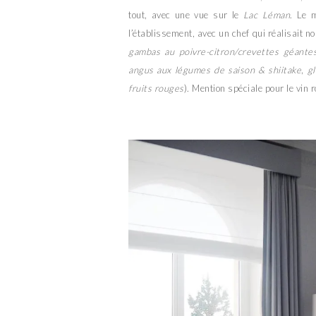
tout, avec une vue sur le
Lac Léman
. Le 
l’établissement, avec un chef qui réalisait n
gambas au poivre-citron/crevettes géante
angus aux légumes de saison & shiitake
,
g
fruits rouges
). Mention spéciale pour le vin 