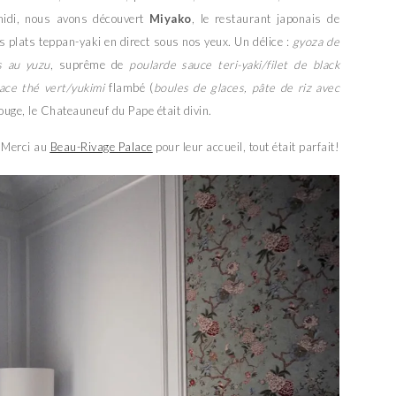
midi, nous avons découvert
Miyako
, le restaurant japonais de
os plats teppan-yaki en direct sous nos yeux. Un délice :
gyoza de
s au yuzu
, suprême de
poularde sauce teri-yaki/filet de black
lace thé vert/yukimi
flambé (
boules de glaces, pâte de riz avec
rouge, le Chateauneuf du Pape était divin.
Merci au
Beau-Rivage Palace
pour leur accueil, tout était parfait!