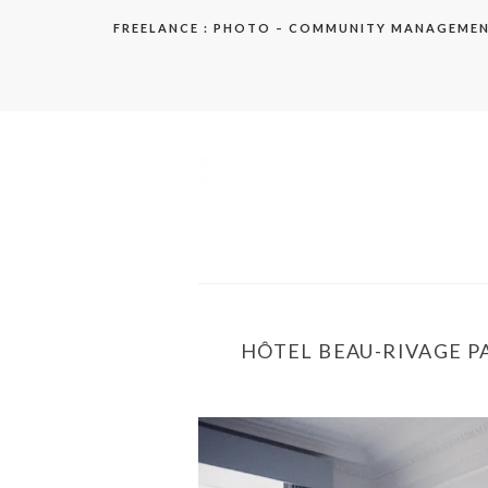
Aller
FREELANCE : PHOTO – COMMUNITY MANAGEME
au
contenu
elodie
HÔTEL BEAU-RIVAGE PA