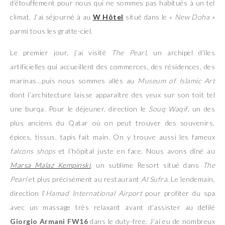
d’étouffement pour nous qui ne sommes pas habitués à un tel
climat. J’ai séjourné à au
W Hôtel
situé dans le «
New Doha
»
parmi tous les gratte-ciel.
Le premier jour, j’ai visité
The Pearl
, un archipel d’îles
artificielles qui accueillent des commerces, des résidences, des
marinas…puis nous sommes allés au
Museum of Islamic Art
dont l’architecture laisse apparaître des yeux sur son toit tel
une burqa. Pour le déjeuner, direction le
Souq Waqif
, un des
plus anciens du Qatar où on peut trouver des souvenirs,
épices, tissus, tapis fait main. On y trouve aussi les fameux
falcons shops
et l’hôpital juste en face. Nous avons dîné au
Marsa Malaz Kempinski
, un sublime Resort situé dans
The
Pearl
et plus précisément au restaurant
Al Sufra
. Le lendemain,
direction l’
Hamad International Airport
pour profiter du spa
avec un massage très relaxant avant d’assister au défilé
Giorgio Armani FW16
dans le duty-free. J’ai eu de nombreux