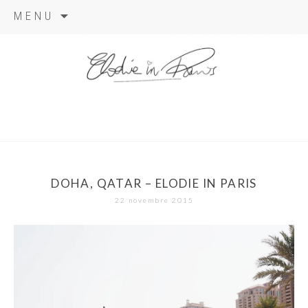
Aller
MENU
au
contenu
elodie in
paris
DOHA, QATAR – ELODIE IN PARIS
22 novembre 2015