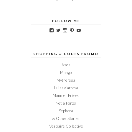
FOLLOW ME
Voir
Voir
Voir
Voir
Voir
le
le
le
le
le
profil
profil
profil
profil
profil
de
de
de
de
de
Elodieinparis
Elodieinparis
Elodieinparis
Elodieinparis
Elodieinparis
sur
sur
sur
sur
sur
SHOPPING & CODES PROMO
Facebook
Twitter
Instagram
Pinterest
YouTube
Asos
Mango
Mytheresa
Luisaviaroma
Monnier Frères
Net a Porter
Sephora
& Other Stories
Vestiaire Collective