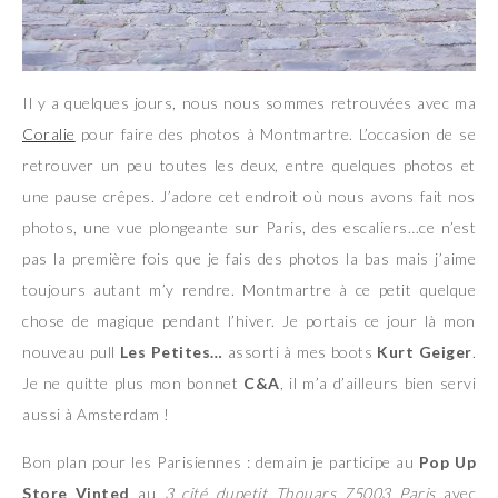
Il y a quelques jours, nous nous sommes retrouvées avec ma
Coralie
pour faire des photos à Montmartre. L’occasion de se
retrouver un peu toutes les deux, entre quelques photos et
une pause crêpes. J’adore cet endroit où nous avons fait nos
photos, une vue plongeante sur Paris, des escaliers…ce n’est
pas la première fois que je fais des photos la bas mais j’aime
toujours autant m’y rendre. Montmartre à ce petit quelque
chose de magique pendant l’hiver. Je portais ce jour là mon
nouveau pull
Les Petites…
assorti à mes boots
Kurt Geiger
.
Je ne quitte plus mon bonnet
C&A
, il m’a d’ailleurs bien servi
aussi à Amsterdam !
Bon plan pour les Parisiennes : demain je participe au
Pop Up
Store Vinted
au
3 cité dupetit Thouars 75003 Paris
avec