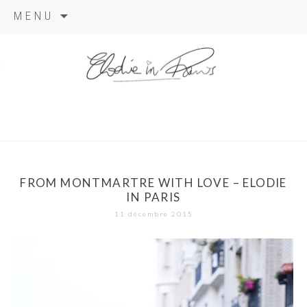
Aller
MENU
au
contenu
elodie in
paris
FROM MONTMARTRE WITH LOVE – ELODIE
IN PARIS
11 décembre 2015