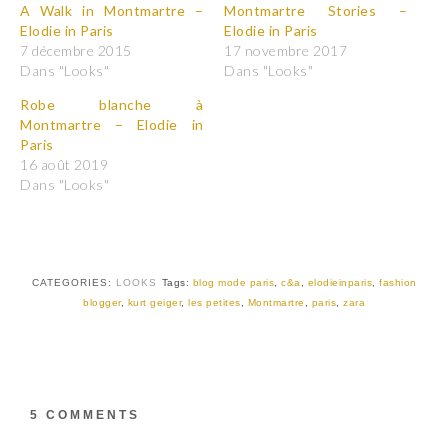
p
p
A Walk in Montmartre –
Montmartre Stories –
o
o
Elodie in Paris
Elodie in Paris
u
u
r
r
7 décembre 2015
17 novembre 2017
p
p
Dans "Looks"
Dans "Looks"
a
a
r
r
t
t
Robe blanche à
a
a
Montmartre – Elodie in
g
g
e
e
Paris
r
r
16 août 2019
s
s
u
u
Dans "Looks"
r
r
T
F
w
a
i
c
t
e
t
b
e
o
r
o
CATEGORIES:
LOOKS
Tags:
blog mode paris
,
c&a
,
elodieinparis
,
fashion
(
k
blogger
,
kurt geiger
,
les petites
,
Montmartre
,
paris
,
zara
o
(
u
o
v
u
r
v
e
r
d
e
a
d
n
a
s
n
5 COMMENTS
u
s
n
u