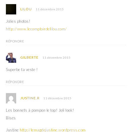
e
n
n
e
o
n
LILOU
11 décembre 2015
u
o
v
u
e
v
Jolies photos!
l
e
l
l
http://www.lecomptoirdelilou.com/
e
l
f
e
e
f
RÉPONDRE
n
e
ê
n
t
ê
r
t
GILBERTE
11 décembre 2015
e
r
)
e
)
Superbe ta veste !
RÉPONDRE
JUSTINE.R
11 décembre 2015
Les bonnets à pompon le top! Joli look!
Bises
Justine
http://lemagdejustine.wordpress.com