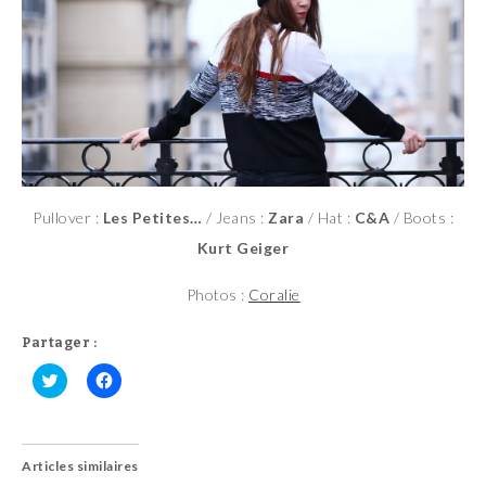
Pullover :
Les Petites…
/ Jeans :
Zara
/ Hat :
C&A
/ Boots :
Kurt Geiger
Photos :
Coralie
Partager :
C
C
l
l
i
i
q
q
u
u
Articles similaires
e
e
z
z