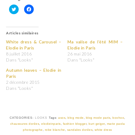
C
C
l
l
i
i
q
q
u
u
Articles similaires
e
e
z
z
p
p
White dress & Carousel –
Ma valise de l’été MIM –
o
o
Elodie in Paris
Elodie in Paris
u
u
r
r
8 juillet 2016
26 mai 2016
p
p
Dans "Looks"
Dans "Looks"
a
a
r
r
t
t
Autumn leaves – Elodie in
a
a
Paris
g
g
e
e
2 décembre 2015
r
r
Dans "Looks"
s
s
u
u
r
r
T
F
w
a
i
c
t
e
t
b
CATEGORIES:
LOOKS
Tags:
asos
,
blog mode
,
blog mode paris
,
boohoo
,
e
o
r
o
chaussures dorées
,
elodieinparis
,
fashion blogger
,
kurt geiger
,
marie paola
(
k
photographe
,
robe blanche
,
sandales dorées
,
white dress
o
(