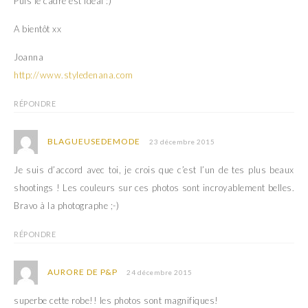
Puis le cadre est idéal :)
A bientôt xx
Joanna
http://www.styledenana.com
RÉPONDRE
BLAGUEUSEDEMODE
23 décembre 2015
Je suis d’accord avec toi, je crois que c’est l’un de tes plus beaux
shootings ! Les couleurs sur ces photos sont incroyablement belles.
Bravo à la photographe ;-)
RÉPONDRE
AURORE DE P&P
24 décembre 2015
superbe cette robe!! les photos sont magnifiques!