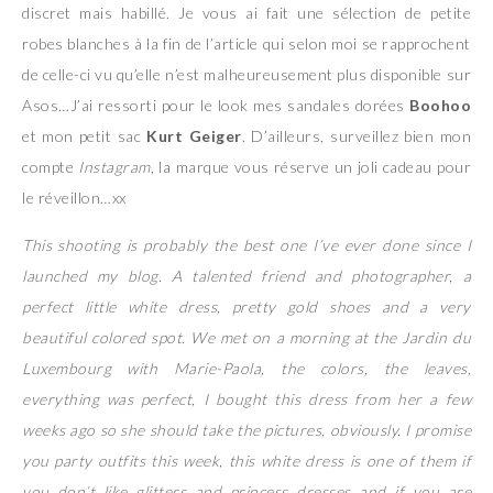
discret mais habillé. Je vous ai fait une sélection de petite
robes blanches à la fin de l’article qui selon moi se rapprochent
de celle-ci vu qu’elle n’est malheureusement plus disponible sur
Asos…J’ai ressorti pour le look mes sandales dorées
Boohoo
et mon petit sac
Kurt Geiger
. D’ailleurs, surveillez bien mon
compte
Instagram
, la marque vous réserve un joli cadeau pour
le réveillon…xx
This shooting is probably the best one I’ve ever done since I
launched my blog. A talented friend and photographer, a
perfect little white dress, pretty gold shoes and a very
beautiful colored spot. We met on a morning at the Jardin du
Luxembourg with Marie-Paola, the colors, the leaves,
everything was perfect, I bought this dress from her a few
weeks ago so she should take the pictures, obviously. I promise
you party outfits this week, this white dress is one of them if
you don’t like glitters and princess dresses and if you are