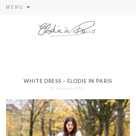
Aller
MENU
au
contenu
elodie in
paris
WHITE DRESS – ELODIE IN PARIS
22 décembre 2015