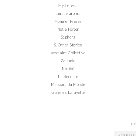
Mytheresa
Luisaviaroma
Monnier Frères
Net a Porter
Sephora
& Other Stories
Vestiaire Collective
Zalando
Nocibé
La Redoute
Maisons du Monde
Galeries Lafayette
S
ADRESSE