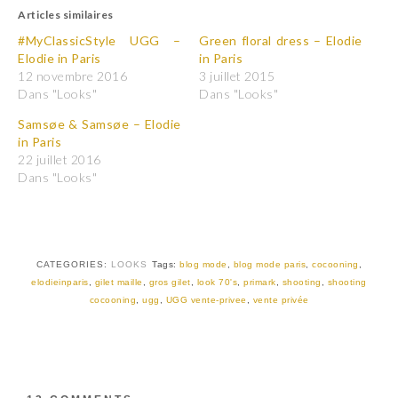
u
u
Articles similaires
e
e
z
z
p
p
#MyClassicStyle UGG –
Green floral dress – Elodie
o
o
Elodie in Paris
in Paris
u
u
r
r
12 novembre 2016
3 juillet 2015
p
p
Dans "Looks"
Dans "Looks"
a
a
r
r
t
t
Samsøe & Samsøe – Elodie
a
a
in Paris
g
g
e
e
22 juillet 2016
r
r
Dans "Looks"
s
s
u
u
r
r
T
F
w
a
i
c
t
e
t
b
CATEGORIES:
LOOKS
Tags:
blog mode
,
blog mode paris
,
cocooning
,
e
o
r
o
elodieinparis
,
gilet maille
,
gros gilet
,
look 70's
,
primark
,
shooting
,
shooting
(
k
cocooning
,
ugg
,
UGG vente-privee
,
vente privée
o
(
u
o
v
u
r
v
e
r
d
e
a
d
n
a
s
n