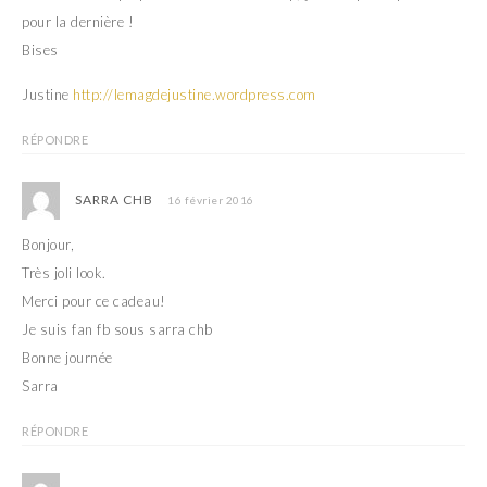
pour la dernière !
Bises
Justine
http://lemagdejustine.wordpress.com
RÉPONDRE
SARRA CHB
16 février 2016
Bonjour,
Très joli look.
Merci pour ce cadeau!
Je suis fan fb sous sarra chb
Bonne journée
Sarra
RÉPONDRE