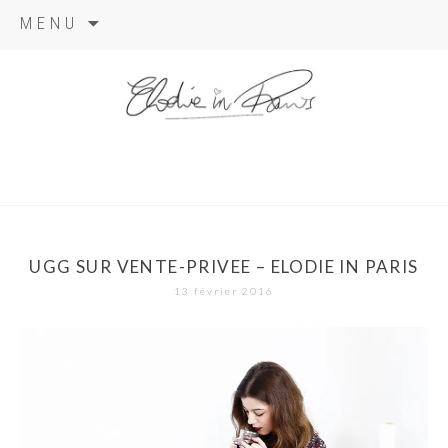
Aller
MENU
au
contenu
elodie in
paris
UGG SUR VENTE-PRIVEE – ELODIE IN PARIS
13 février 2016