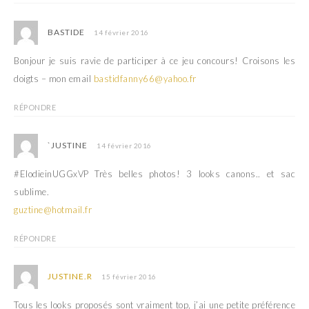
BASTIDE
14 février 2016
Bonjour je suis ravie de participer à ce jeu concours! Croisons les
doigts – mon email
bastidfanny66@yahoo.fr
RÉPONDRE
`JUSTINE
14 février 2016
#ElodieinUGGxVP Très belles photos! 3 looks canons.. et sac
sublime.
guztine@hotmail.fr
RÉPONDRE
JUSTINE.R
15 février 2016
Tous les looks proposés sont vraiment top, j’ai une petite préférence