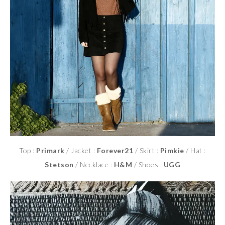
Top :
Primark
/ Jacket :
Forever21
/ Skirt :
Pimkie
/ Hat :
Stetson
/ Necklace :
H&M
/ Shoes :
UGG