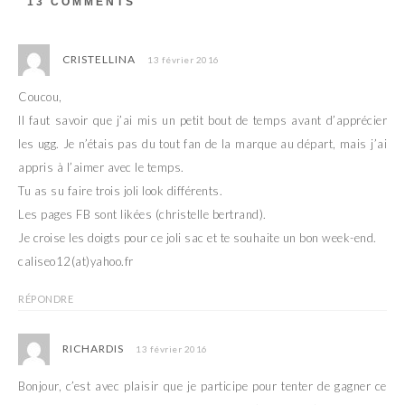
13 COMMENTS
u
s
n
u
e
n
n
e
o
n
CRISTELLINA
13 février 2016
u
o
v
u
e
v
Coucou,
l
e
l
l
Il faut savoir que j’ai mis un petit bout de temps avant d’apprécier
e
l
f
e
les ugg. Je n’étais pas du tout fan de la marque au départ, mais j’ai
e
f
n
e
appris à l’aimer avec le temps.
ê
n
t
ê
Tu as su faire trois joli look différents.
r
t
e
r
Les pages FB sont likées (christelle bertrand).
)
e
)
Je croise les doigts pour ce joli sac et te souhaite un bon week-end.
caliseo12(at)yahoo.fr
RÉPONDRE
RICHARDIS
13 février 2016
Bonjour, c’est avec plaisir que je participe pour tenter de gagner ce