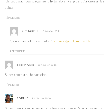
joli petit sac .Les pages sont likés alors y’a plus qu’à croiser les
doigts
RÉPONDRE
RICHARDIS
13 février 2016
Ça n’a pas noté mon mail ?!?
richardis@club-internet.fr
RÉPONDRE
STEPHANIE
13 février 2016
Super concours! Je participe!
RÉPONDRE
SOPHIE
13 février 2016
Super, merci pour le concours je tente ma chance. Mon adresse mail