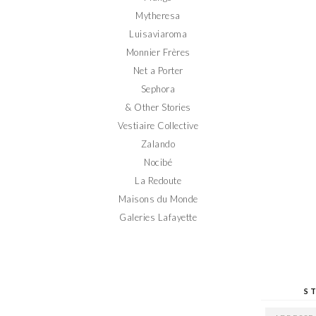
Mytheresa
Luisaviaroma
Monnier Frères
Net a Porter
Sephora
& Other Stories
Vestiaire Collective
Zalando
Nocibé
La Redoute
Maisons du Monde
Galeries Lafayette
S
ADRESSE