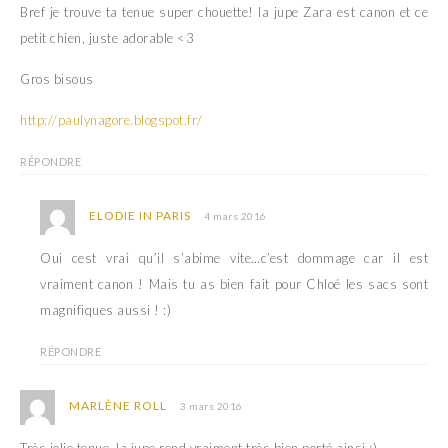
Bref je trouve ta tenue super chouette! la jupe Zara est canon et ce
petit chien, juste adorable <3
Gros bisous
http://paulynagore.blogspot.fr/
RÉPONDRE
ELODIE IN PARIS
4 mars 2016
Oui cest vrai qu’il s’abime vite…c’est dommage car il est
vraiment canon ! Mais tu as bien fait pour Chloé les sacs sont
magnifiques aussi ! :)
RÉPONDRE
MARLÈNE ROLL
3 mars 2016
Très jolie tenue, la jupe rend vraiment très bien porté ainsi :)