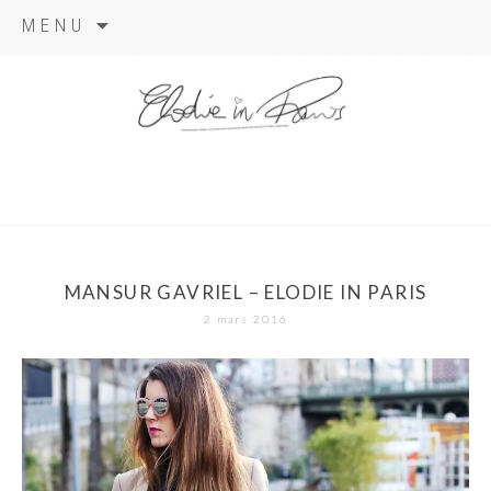
Aller
MENU
au
contenu
elodie in
paris
MANSUR GAVRIEL – ELODIE IN PARIS
2 mars 2016