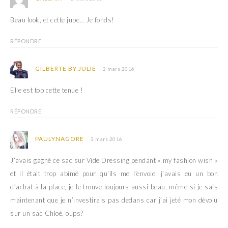
)
Beau look, et cette jupe… Je fonds!
RÉPONDRE
GILBERTE BY JULIE
2 mars 2016
Elle est top cette tenue !
RÉPONDRE
PAULYNAGORE
3 mars 2016
J’avais gagné ce sac sur Vide Dressing pendant « my fashion wish »
et il était trop abîmé pour qu’ils me l’envoie, j’avais eu un bon
d’achat à la place, je le trouve toujours aussi beau, même si je sais
maintenant que je n’investirais pas dedans car j’ai jeté mon dévolu
sur un sac Chloé, oups?