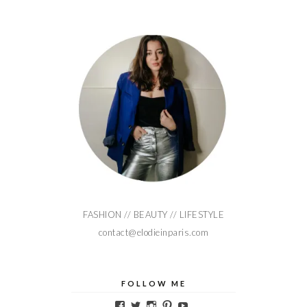
FASHION // BEAUTY // LIFESTYLE
contact@elodieinparis.com
FOLLOW ME
Voir
Voir
Voir
Voir
Voir