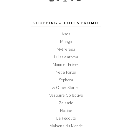
le
le
le
le
le
profil
profil
profil
profil
profil
de
de
de
de
de
Elodieinparis
Elodieinparis
Elodieinparis
Elodieinparis
Elodieinparis
sur
sur
sur
sur
sur
SHOPPING & CODES PROMO
Facebook
Twitter
Instagram
Pinterest
YouTube
Asos
Mango
Mytheresa
Luisaviaroma
Monnier Frères
Net a Porter
Sephora
& Other Stories
Vestiaire Collective
Zalando
Nocibé
La Redoute
Maisons du Monde