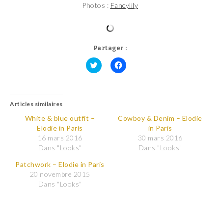
Photos :
Fancylily
Partager :
C
C
l
l
i
i
q
q
u
u
Articles similaires
e
e
z
z
p
p
White & blue outfit –
Cowboy & Denim – Elodie
o
o
Elodie in Paris
in Paris
u
u
r
r
16 mars 2016
30 mars 2016
p
p
Dans "Looks"
Dans "Looks"
a
a
r
r
t
t
Patchwork – Elodie in Paris
a
a
20 novembre 2015
g
g
e
e
Dans "Looks"
r
r
s
s
u
u
r
r
T
F
w
a