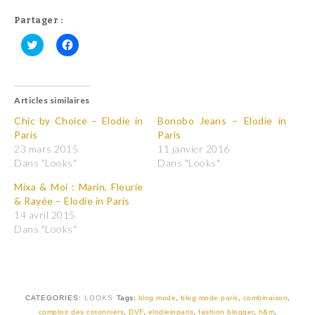
Partager :
C
C
l
l
i
i
q
q
u
u
Articles similaires
e
e
z
z
p
p
Chic by Choice – Elodie in
Bonobo Jeans – Elodie in
o
o
Paris
Paris
u
u
r
r
23 mars 2015
11 janvier 2016
p
p
Dans "Looks"
Dans "Looks"
a
a
r
r
t
t
Mixa & Moi : Marin, Fleurie
a
a
& Rayée – Elodie in Paris
g
g
e
e
14 avril 2015
r
r
Dans "Looks"
s
s
u
u
r
r
T
F
w
a
i
c
t
e
t
b
CATEGORIES:
LOOKS
Tags:
blog mode
,
blog mode paris
,
combinaison
,
e
o
r
o
comptoir des cotonniers
,
DVF
,
elodieinparis
,
fashion blogger
,
h&m
,