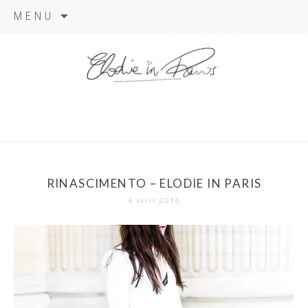
Aller
MENU
au
contenu
elodie in
paris
RINASCIMENTO – ELODIE IN PARIS
4 avril 2016