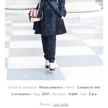
Trench & Jumpsuit :
Rinascimento
/ Heels :
Comptoir des
Cotonniers
/ Bag :
DVF
/ Necklace :
H&M
/ Hat :
Zara
Photos :
Lou Sotto