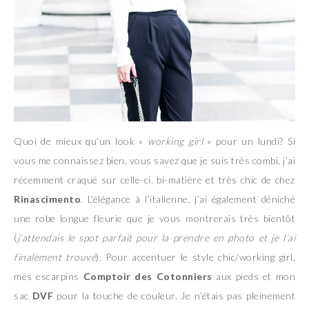
Quoi de mieux qu’un look «
working girl
» pour un lundi? Si
vous me connaissez bien, vous savez que je suis très combi, j’ai
récemment craqué sur celle-ci, bi-matière et très chic de chez
Rinascimento
. L’élégance à l’italienne, j’ai également déniché
une robe longue fleurie que je vous montrerais très bientôt
(
j’attendais le spot parfait pour la prendre en photo et je l’ai
finalement trouvé
). Pour accentuer le style chic/working girl,
mes escarpins
Comptoir des Cotonniers
aux pieds et mon
sac
DVF
pour la touche de couleur. Je n’étais pas pleinement