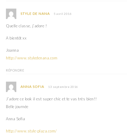
STYLE DE NANA
5 avril 2016
Quelle classe, j’adore !
A bientôt xx
Joanna
http://www.styledenana.com
RÉPONDRE
ANNA SOFIA
13 septembre 2016
J’adore ce look il est super chic et te vas très bien!!
Belle journée
Anna Sofia
http://www.style-plaza.com/