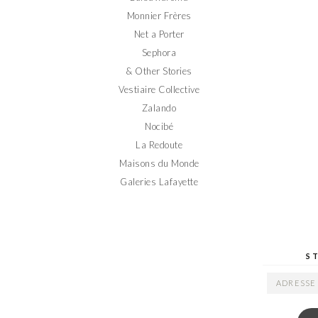
Monnier Frères
Net a Porter
Sephora
& Other Stories
Vestiaire Collective
Zalando
Nocibé
La Redoute
Maisons du Monde
Galeries Lafayette
S
ADRESSE
EMAIL