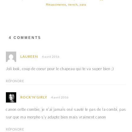
(
k
Rinascimento
,
trench
,
zara
o
(
u
o
v
u
r
v
e
r
d
e
a
d
n
a
s
n
4 COMMENTS
u
s
n
u
e
n
n
e
o
n
LAUREEN
4 avril 2016
u
o
v
u
e
v
Joli look, coup de coeur pour le chapeau qui te va super bien ;)
l
e
l
l
e
l
RÉPONDRE
f
e
e
f
n
e
ê
n
ROCK'N'GIRLY
4 avril 2016
t
ê
r
t
e
r
canon cette combie, je n’ai jamais osé sauté le pas de la combi, pas
)
e
)
sur que ma morpho s’y adapte bien mais vraiment canon
RÉPONDRE