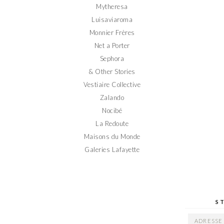
Mytheresa
Luisaviaroma
Monnier Frères
Net a Porter
Sephora
& Other Stories
Vestiaire Collective
Zalando
Nocibé
La Redoute
Maisons du Monde
Galeries Lafayette
S
ADRESSE