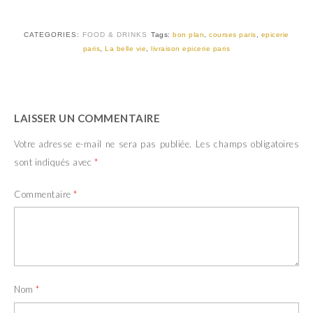
r
o
(
k
o
(
u
o
CATEGORIES:
FOOD & DRINKS
Tags:
bon plan
,
courses paris
,
epicerie
v
u
paris
,
La belle vie
,
livraison epicerie paris
r
v
e
r
d
e
a
d
n
a
s
n
u
s
n
u
LAISSER UN COMMENTAIRE
e
n
n
e
o
n
Votre adresse e-mail ne sera pas publiée.
Les champs obligatoires
u
o
v
u
sont indiqués avec
*
e
v
l
e
l
l
Commentaire
*
e
l
f
e
e
f
n
e
ê
n
t
ê
r
t
e
r
)
e
)
Nom
*