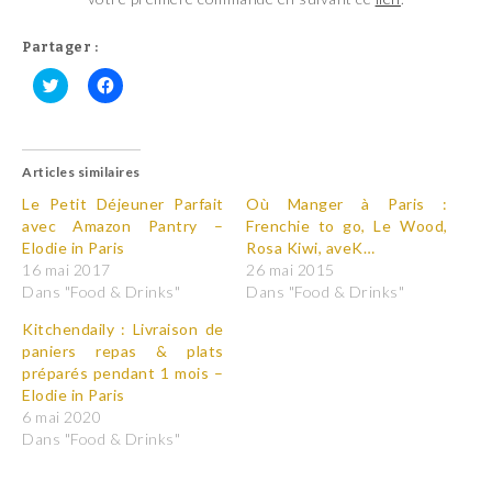
Partager :
C
C
l
l
i
i
q
q
u
u
Articles similaires
e
e
z
z
p
p
Le Petit Déjeuner Parfait
Où Manger à Paris :
o
o
avec Amazon Pantry –
Frenchie to go, Le Wood,
u
u
r
r
Elodie in Paris
Rosa Kiwi, aveK…
p
p
16 mai 2017
26 mai 2015
a
a
r
r
Dans "Food & Drinks"
Dans "Food & Drinks"
t
t
a
a
Kitchendaily : Livraison de
g
g
e
e
paniers repas & plats
r
r
préparés pendant 1 mois –
s
s
u
u
Elodie in Paris
r
r
T
F
6 mai 2020
w
a
Dans "Food & Drinks"
i
c
t
e
t
b
e
o