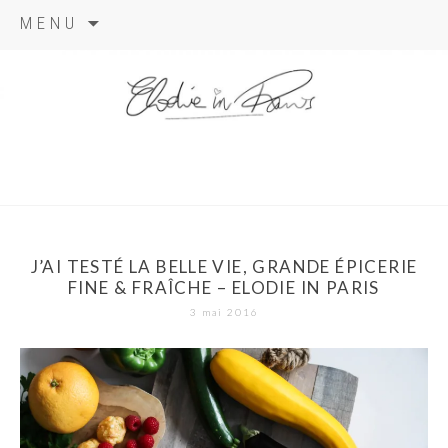
Aller
MENU
au
contenu
elodie in
paris
J’AI TESTÉ LA BELLE VIE, GRANDE ÉPICERIE
FINE & FRAÎCHE – ELODIE IN PARIS
3 mai 2016