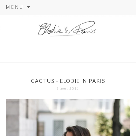
Aller
MENU
au
contenu
elodie in
paris
CACTUS – ELODIE IN PARIS
3 août 2016