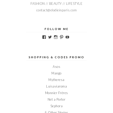
FASHION // BEAUTY // LIFESTYLE
contact@elodieinparis.com
FOLLOW ME
Voir
Voir
Voir
Voir
Voir
le
le
le
le
le
profil
profil
profil
profil
profil
de
de
de
de
de
Elodieinparis
Elodieinparis
Elodieinparis
Elodieinparis
Elodieinparis
sur
sur
sur
sur
sur
SHOPPING & CODES PROMO
Facebook
Twitter
Instagram
Pinterest
YouTube
Asos
Mango
Mytheresa
Luisaviaroma
Monnier Frères
Net a Porter
Sephora
& Other Stories