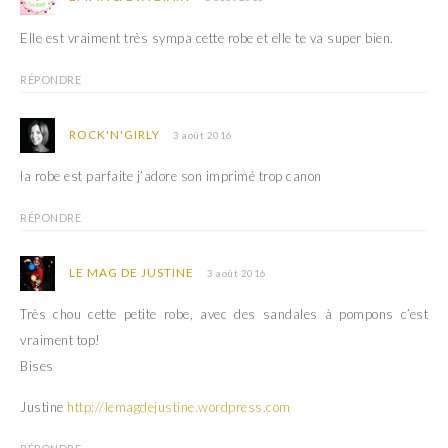
e
f
n
e
ê
n
Elle est vraiment très sympa cette robe et elle te va super bien.
t
ê
r
t
e
r
)
e
RÉPONDRE
)
ROCK'N'GIRLY
3 août 2016
la robe est parfaite j’adore son imprimé trop canon
RÉPONDRE
LE MAG DE JUSTINE
3 août 2016
Très chou cette petite robe, avec des sandales à pompons c’est
vraiment top!
Bises
Justine
http://lemagdejustine.wordpress.com