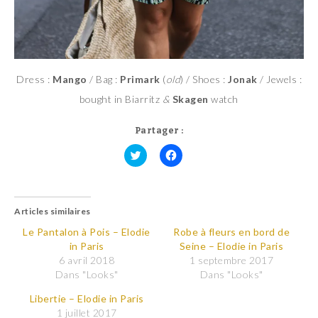
Dress :
Mango
/ Bag :
Primark
(
old
) / Shoes :
Jonak
/ Jewels :
bought in Biarritz
&
Skagen
watch
Partager :
C
C
l
l
i
i
q
q
u
u
Articles similaires
e
e
z
z
p
p
Le Pantalon à Pois – Elodie
Robe à fleurs en bord de
o
o
in Paris
Seine – Elodie in Paris
u
u
r
r
6 avril 2018
1 septembre 2017
p
p
Dans "Looks"
Dans "Looks"
a
a
r
r
t
t
Libertie – Elodie in Paris
a
a
1 juillet 2017
g
g