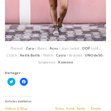
Playsuit :
Zara
/ Shoes :
Asos
/ Jean Jacket :
DDP
(
old
) /
Clutch :
Antik Batik
/ Watch :
Casio
/ Bracelet :
UNOde50
/
Sunglasses :
Komono
Partager :
C
C
l
l
i
i
q
q
u
u
Articles similaires
e
e
z
z
p
p
Yellow & Blue
Boho Antik Batik – Elodie