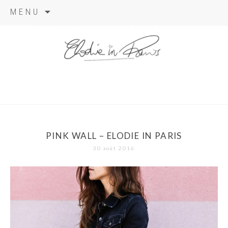
Aller
MENU
au
contenu
elodie in
paris
PINK WALL – ELODIE IN PARIS
30 août 2016