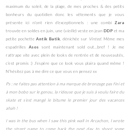
maximum du soleil, de la plage, de mes proches & des petits
bonheurs du quotidien donc les vêtements que je vous
présente ici n’ont rien d’exceptionnels : une combi
Zara
trouvée en soldes en juin, une (
vieille
) veste en jean
DDP
et ma
petite pochette
Antik Batik
, dénichée sur
Vinted
. Même mes
espadrilles
Asos
sont maintenant sold out…bref ! Je me
rattrape vite avec plein de looks de rentrée et de nouveautés,
c’est promis :) J’espère que ce look vous plaira quand même !
N’hésitez pas à me dire ce que vous en pensez xx
Ps : ne faites pas attention à ma marque de bronzage pas fini et
à mon bobo sur le genou, la rideuse que je suis à voulu faire du
skate et s’est mangé le bitume le premier jour des vacances
ahah !
I was in the bus when I saw this pink wall in Arcachon, I wrote
the street name to come back the next day to shoot some