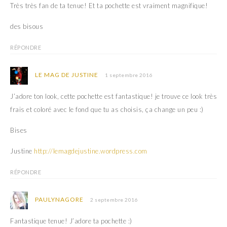
o
n
Très très fan de ta tenue! Et ta pochette est vraiment magnifique!
u
o
v
u
e
v
des bisous
l
e
l
l
e
l
RÉPONDRE
f
e
e
f
n
e
ê
n
LE MAG DE JUSTINE
t
ê
1 septembre 2016
r
t
e
r
)
e
J’adore ton look, cette pochette est fantastique! je trouve ce look très
)
frais et coloré avec le fond que tu as choisis, ça change un peu :)
Bises
Justine
http://lemagdejustine.wordpress.com
RÉPONDRE
PAULYNAGORE
2 septembre 2016
Fantastique tenue! J’adore ta pochette :)