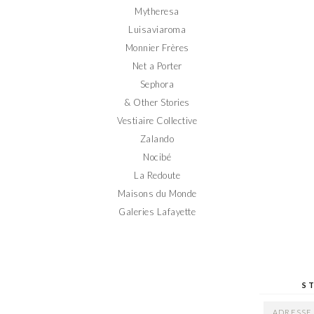
Mytheresa
Luisaviaroma
Monnier Frères
Net a Porter
Sephora
& Other Stories
Vestiaire Collective
Zalando
Nocibé
La Redoute
Maisons du Monde
Galeries Lafayette
S
ADRESSE