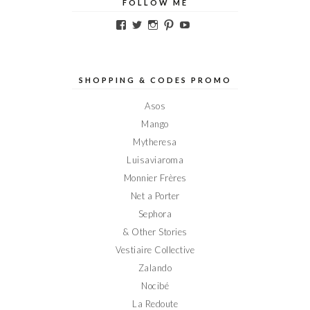
FOLLOW ME
Voir
Voir
Voir
Voir
Voir
le
le
le
le
le
profil
profil
profil
profil
profil
de
de
de
de
de
Elodieinparis
Elodieinparis
Elodieinparis
Elodieinparis
Elodieinparis
sur
sur
sur
sur
sur
SHOPPING & CODES PROMO
Facebook
Twitter
Instagram
Pinterest
YouTube
Asos
Mango
Mytheresa
Luisaviaroma
Monnier Frères
Net a Porter
Sephora
& Other Stories
Vestiaire Collective
Zalando
Nocibé
La Redoute