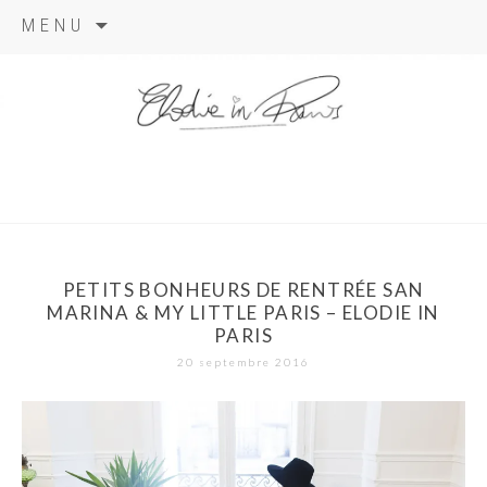
Aller
MENU
au
contenu
elodie in
paris
PETITS BONHEURS DE RENTRÉE SAN
MARINA & MY LITTLE PARIS – ELODIE IN
PARIS
20 septembre 2016