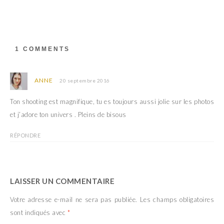
u
o
v
u
r
v
e
r
d
e
a
d
n
a
s
n
1 COMMENTS
u
s
n
u
e
n
n
e
o
n
ANNE
20 septembre 2016
u
o
v
u
e
v
Ton shooting est magnifique, tu es toujours aussi jolie sur les photos
l
e
l
l
et j’adore ton univers . Pleins de bisous
e
l
f
e
e
f
RÉPONDRE
n
e
ê
n
t
ê
r
t
e
r
)
e
)
LAISSER UN COMMENTAIRE
Votre adresse e-mail ne sera pas publiée.
Les champs obligatoires
sont indiqués avec
*