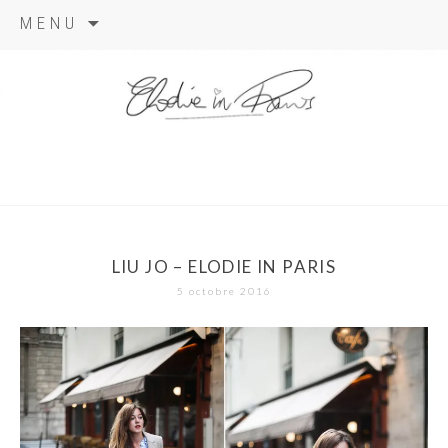
Aller
MENU
au
contenu
elodie in
paris
LIU JO – ELODIE IN PARIS
5 octobre 2016