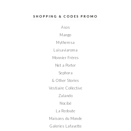
profil
profil
profil
profil
profil
de
de
de
de
de
Elodieinparis
Elodieinparis
Elodieinparis
Elodieinparis
Elodieinparis
sur
sur
sur
sur
sur
SHOPPING & CODES PROMO
Facebook
Twitter
Instagram
Pinterest
YouTube
Asos
Mango
Mytheresa
Luisaviaroma
Monnier Frères
Net a Porter
Sephora
& Other Stories
Vestiaire Collective
Zalando
Nocibé
La Redoute
Maisons du Monde
Galeries Lafayette