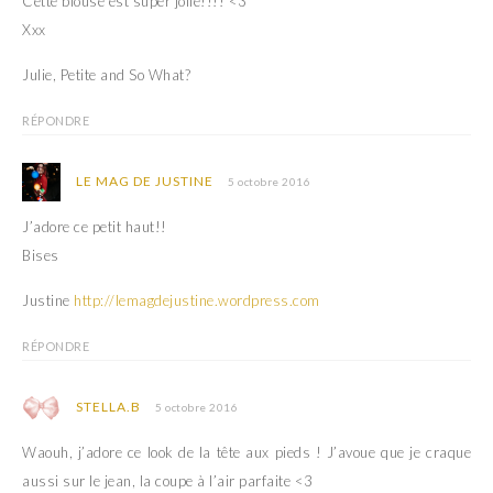
Cette blouse est super jolie!!!! <3
v
u
e
v
Xxx
l
e
l
l
e
l
Julie, Petite and So What?
f
e
e
f
n
e
ê
n
RÉPONDRE
t
ê
r
t
e
r
)
e
LE MAG DE JUSTINE
5 octobre 2016
)
J’adore ce petit haut!!
Bises
Justine
http://lemagdejustine.wordpress.com
RÉPONDRE
STELLA.B
5 octobre 2016
Waouh, j’adore ce look de la tête aux pieds ! J’avoue que je craque
aussi sur le jean, la coupe à l’air parfaite <3