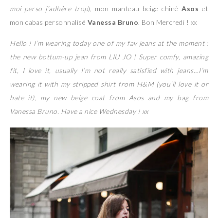
moi perso j’adhère trop
), mon manteau beige chiné
Asos
et
mon cabas personnalisé
Vanessa Bruno
. Bon Mercredi ! xx
Hello ! I’m wearing today one of my fav jeans at the moment :
the new bottum-up jean from LIU JO ! Super comfy, amazing
fit, I love it, usually I’m not really satisfied with jeans…I’m
wearing it with my stripped shirt from H&M (you’ll love it or
hate it), my new beige coat from Asos and my bag from
Vanessa Bruno. Have a nice Wednesday ! xx