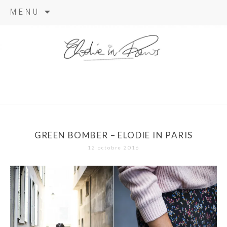
Aller
MENU
au
contenu
elodie in
paris
GREEN BOMBER – ELODIE IN PARIS
12 octobre 2016