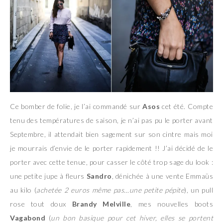
Ce bomber de folie, je l’ai commandé sur
Asos
cet été. Compte
tenu des températures de saison, je n’ai pas pu le porter avant
Septembre, il attendait bien sagement sur son cintre mais moi
je mourrais d’envie de le porter rapidement !! J’ai décidé de le
porter avec cette tenue, pour casser le côté trop sage du look :
une petite jupe à fleurs
Sandro
, dénichée à une vente Emmaüs
au kilo (
achetée 2 euros même pas…une petite pépite
), un pull
rose tout doux
Brandy Melville
, mes nouvelles boots
Vagabond
(
un bon basique pour cet hiver, elles se portent