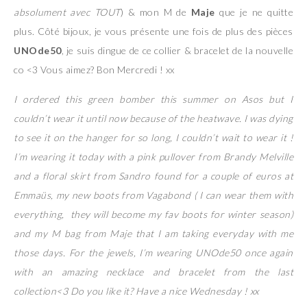
absolument avec TOUT
) & mon M de
Maje
que je ne quitte
plus. Côté bijoux, je vous présente une fois de plus des pièces
UNOde50
, je suis dingue de ce collier & bracelet de la nouvelle
co <3 Vous aimez? Bon Mercredi ! xx
I ordered this green bomber this summer on Asos but I
couldn’t wear it until now because of the heatwave. I was dying
to see it on the hanger for so long, I couldn’t wait to wear it !
I’m wearing it today with a pink pullover from Brandy Melville
and a floral skirt from Sandro found for a couple of euros at
Emmaüs, my new boots from Vagabond ( I can wear them with
everything, they will become my fav boots for winter season)
and my M bag from Maje that I am taking everyday with me
those days. For the jewels, I’m wearing UNOde50 once again
with an amazing necklace and bracelet from the last
collection<3 Do you like it? Have a nice Wednesday ! xx