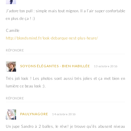
r
t
e
r
)
e
J’adore ton pull : simple mais tout mignon. Il a l’air super confortable
)
en plus de ça ! :)
Camille
http://blondsmind.fr/look-debarque-nest-plus-heure/
RÉPONDRE
SOYONS ÉLÉGANTES - BIEN HABILLÉE
13 octobre 2016
Très joli look ! Les photos sont aussi très jolies et ça met bien en
lumière ce beau look :).
RÉPONDRE
PAULYNAGORE
14 octobre 2016
Un jupe Sandro à 2 balles, le rêve! je trouve qu’ils abusent niveau