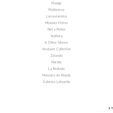
Mango
Mytheresa
Luisaviaroma
Monnier Frères
Net a Porter
Sephora
& Other Stories
Vestiaire Collective
Zalando
Nocibé
La Redoute
Maisons du Monde
Galeries Lafayette
S