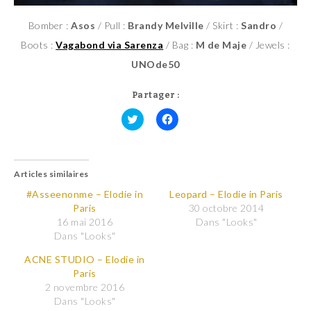
Bomber :
Asos
/ Pull :
Brandy Melville
/ Skirt :
Sandro
/
Boots :
Vagabond via Sarenza
/ Bag :
M de Maje
/ Jewels :
UNOde50
Partager :
C
C
l
l
i
i
q
q
u
u
Articles similaires
e
e
z
z
p
p
#Asseenonme – Elodie in
Leopard – Elodie in Paris
o
o
Paris
30 octobre 2014
u
u
r
r
16 mai 2016
Dans "Looks"
p
p
Dans "Looks"
a
a
r
r
t
t
ACNE STUDIO – Elodie in
a
a
Paris
g
g
e
e
2 novembre 2016
r
r
Dans "Looks"
s
s
u
u