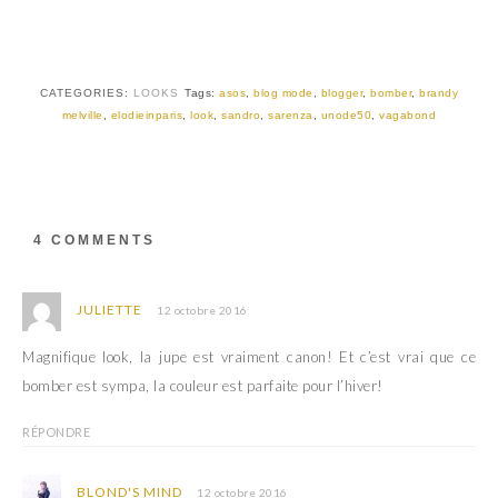
r
r
T
F
w
a
i
c
t
e
t
b
CATEGORIES:
LOOKS
Tags:
asos
,
blog mode
,
blogger
,
bomber
,
brandy
e
o
r
o
melville
,
elodieinparis
,
look
,
sandro
,
sarenza
,
unode50
,
vagabond
(
k
o
(
u
o
v
u
r
v
e
r
d
e
a
d
4 COMMENTS
n
a
s
n
u
s
n
u
e
n
JULIETTE
12 octobre 2016
n
e
o
n
u
o
Magnifique look, la jupe est vraiment canon! Et c’est vrai que ce
v
u
e
v
bomber est sympa, la couleur est parfaite pour l’hiver!
l
e
l
l
e
l
f
e
RÉPONDRE
e
f
n
e
ê
n
t
ê
BLOND'S MIND
12 octobre 2016