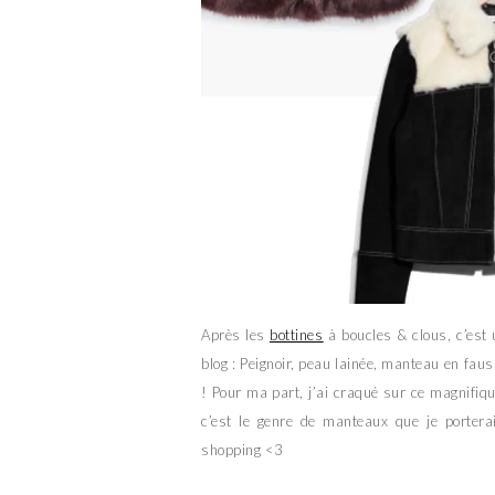
Après les
bottines
à boucles & clous, c’est 
blog : Peignoir, peau lainée, manteau en faus
! Pour ma part, j’ai craqué sur ce magnifi
c’est le genre de manteaux que je portera
shopping <3