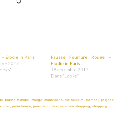
 – Elodie in Paris
Fausse Fourrure Rouge –
mbre 2017
Elodie in Paris
Looks"
18 décembre 2017
Dans "Looks"
ux
,
fausse fourrure
,
mango
,
manteau fausse fourrure
,
manteau peignoir
,
mouton
,
peau lainée
,
peau retournée
,
selection shopping
,
shopping