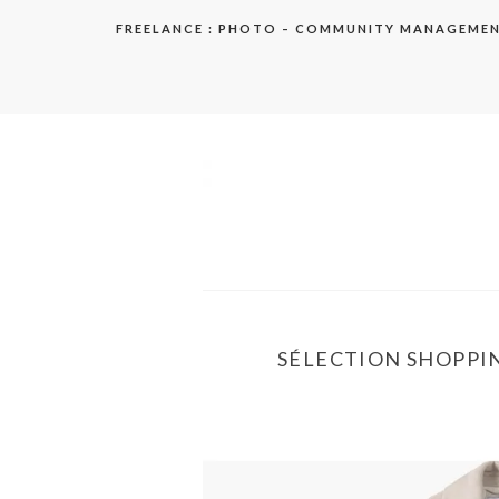
Aller
FREELANCE : PHOTO – COMMUNITY MANAGEME
au
contenu
elodie
SÉLECTION SHOPPIN