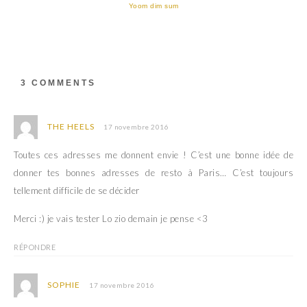
a
d
Yoom dim sum
n
a
s
n
u
s
n
u
e
n
n
e
o
n
u
o
3 COMMENTS
v
u
e
v
l
e
l
l
e
l
THE HEELS
17 novembre 2016
f
e
e
f
n
e
Toutes ces adresses me donnent envie ! C’est une bonne idée de
ê
n
t
ê
donner tes bonnes adresses de resto à Paris… C’est toujours
r
t
e
r
tellement difficile de se décider
)
e
)
Merci :) je vais tester Lo zio demain je pense <3
RÉPONDRE
SOPHIE
17 novembre 2016