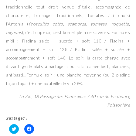
traditionnelle tout droit venue d’italie, accompagnée de
charcuterie, fromages traditionnels, tomates…J’ai choisi
l’Antonia (
Proscuitto cotto, scamorza, tomates, roquette,
oignons
), c’est copieux, c’est bon et plein de saveurs. Formules
midi : Piadina salée + sucrée + soft 11€ / Piadina +
accompagnement + soft 12€ / Piadina salée + sucrée +
accompagnement + soft 14€. Le soir, la carte change avec
davantage de plats à partager : burrata, camembert, planches,
antipasti…Formule soir : une planche moyenne (ou 2 piadine
façon tapas) + une bouteille de vin 28€.
Lo Zio, 18 Passage des Panoramas / 40 rue du Faubourg
Poissonière
Partager :
C
C