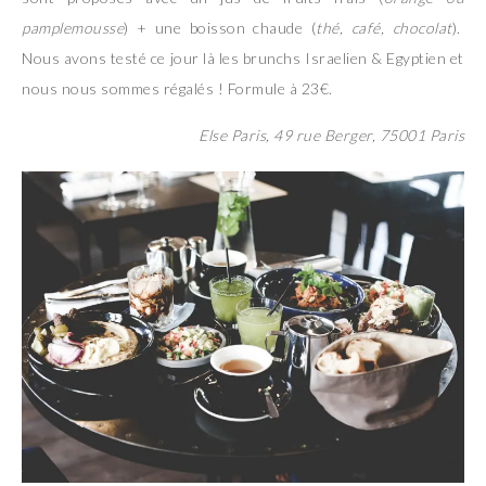
pamplemousse
) + une boisson chaude (
thé, café, chocolat
).
Nous avons testé ce jour là les brunchs Israelien & Egyptien et
nous nous sommes régalés ! Formule à 23€.
Else Paris, 49 rue Berger, 75001 Paris