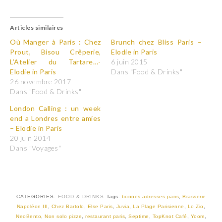
l
l
i
i
q
q
u
u
Articles similaires
e
e
z
z
p
p
Où Manger à Paris : Chez
Brunch chez Bliss Paris –
o
o
Prout, Bisou Crêperie,
Elodie in Paris
u
u
r
r
L’Atelier du Tartare…-
6 juin 2015
p
p
Elodie in Paris
Dans "Food & Drinks"
a
a
r
r
26 novembre 2017
t
t
Dans "Food & Drinks"
a
a
g
g
e
e
London Calling : un week
r
r
end a Londres entre amies
s
s
u
u
– Elodie in Paris
r
r
T
F
20 juin 2014
w
a
Dans "Voyages"
i
c
t
e
t
b
e
o
r
o
(
k
o
(
u
o
CATEGORIES:
FOOD & DRINKS
Tags:
bonnes adresses paris
,
Brasserie
v
u
Napoléon III
,
Chez Bartolo
,
Else Paris
,
Juvia
,
La Plage Parisienne
,
Lo Zio
,
r
v
e
r
NeoBento
,
Non solo pizze
,
restaurant paris
,
Septime
,
TopKnot Café
,
Yoom
,
d
e