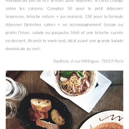
manquerais pas de m’y arrêter pour déjeuner, la carte change
selon les saisons. Comptez 5€ pour le petit déjeuner
(expresso, brioche nature + jus maison), 13€ pour la formule
déjeuner (brioches salées + un accompagnement (soupe ou
gratin l’hiver, salade ou gaspacho l’été) et une brioche sucrée
en dessert. Brunch le week-end, idéal avant une grande balade
dominicale au vert.
TopKnot, 6 rue Mélingue, 75019 Paris