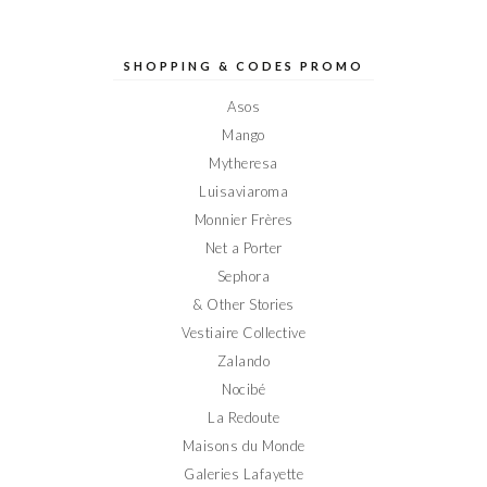
profil
profil
profil
profil
profil
de
de
de
de
de
Elodieinparis
Elodieinparis
Elodieinparis
Elodieinparis
Elodieinparis
sur
sur
sur
sur
sur
SHOPPING & CODES PROMO
Facebook
Twitter
Instagram
Pinterest
YouTube
Asos
Mango
Mytheresa
Luisaviaroma
Monnier Frères
Net a Porter
Sephora
& Other Stories
Vestiaire Collective
Zalando
Nocibé
La Redoute
Maisons du Monde
Galeries Lafayette