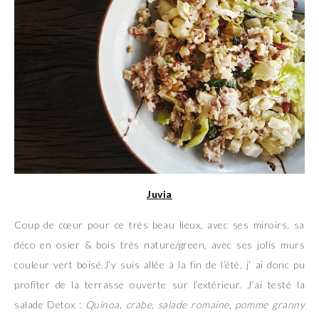
Juvia
Coup de cœur pour ce très beau lieux, avec ses miroirs, sa
déco en osier & bois très nature/green, avec ses jolis murs
couleur vert boisé.J’y suis allée à la fin de l’été, j’ ai donc pu
profiter de la terrasse ouverte sur l’extérieur. J’ai testé la
salade Detox :
Quinoa, crabe, salade romaine, pomme granny