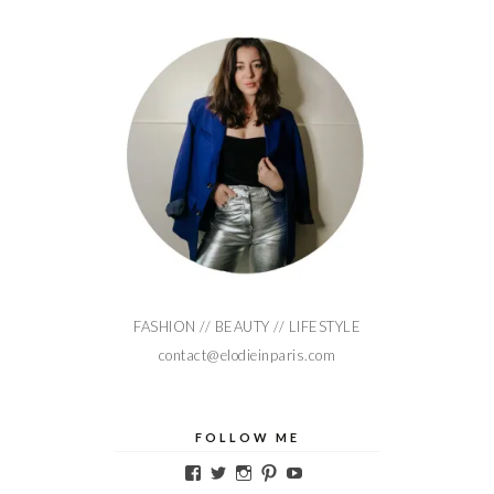
FASHION // BEAUTY // LIFESTYLE
contact@elodieinparis.com
FOLLOW ME
Voir
Voir
Voir
Voir
Voir
le
le
le
le
le