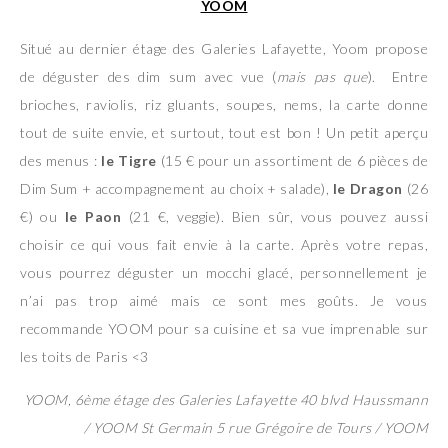
YOOM
Situé au dernier étage des Galeries Lafayette, Yoom propose
de déguster des dim sum avec vue (
mais pas que
). Entre
brioches, raviolis, riz gluants, soupes, nems, la carte donne
tout de suite envie, et surtout, tout est bon ! Un petit aperçu
des menus :
le Tigre
(15 € pour un assortiment de 6 pièces de
Dim Sum + accompagnement au choix + salade),
le Dragon
(26
€) ou
le Paon
(21 €, veggie). Bien sûr, vous pouvez aussi
choisir ce qui vous fait envie à la carte. Après votre repas,
vous pourrez déguster un mocchi glacé, personnellement je
n’ai pas trop aimé mais ce sont mes goûts. Je vous
recommande YOOM pour sa cuisine et sa vue imprenable sur
les toits de Paris <3
YOOM, 6ème étage des Galeries Lafayette 40 blvd Haussmann
/ YOOM St Germain 5 rue Grégoire de Tours / YOOM