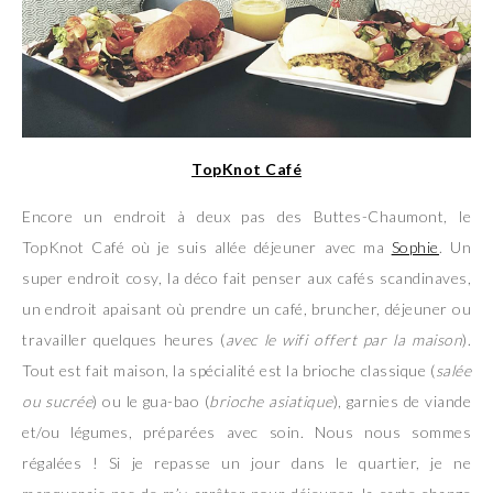
TopKnot Café
Encore un endroit à deux pas des Buttes-Chaumont, le
TopKnot Café où je suis allée déjeuner avec ma
Sophie
. Un
super endroit cosy, la déco fait penser aux cafés scandinaves,
un endroit apaisant où prendre un café, bruncher, déjeuner ou
travailler quelques heures (
avec le wifi offert par la maison
).
Tout est fait maison, la spécialité est la brioche classique (
salée
ou sucrée
) ou le gua-bao (
brioche asiatique
), garnies de viande
et/ou légumes, préparées avec soin. Nous nous sommes
régalées ! Si je repasse un jour dans le quartier, je ne