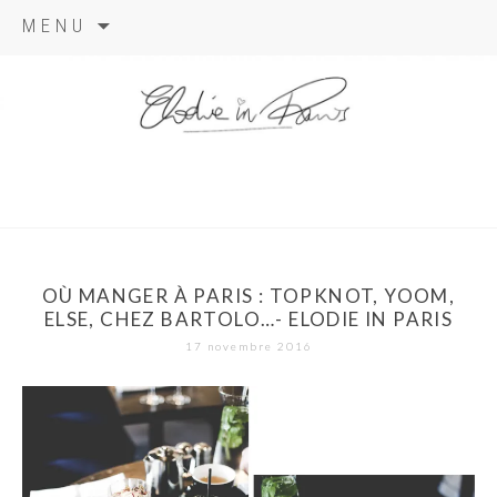
Aller
MENU
au
contenu
elodie in
paris
OÙ MANGER À PARIS : TOPKNOT, YOOM,
ELSE, CHEZ BARTOLO…- ELODIE IN PARIS
17 novembre 2016