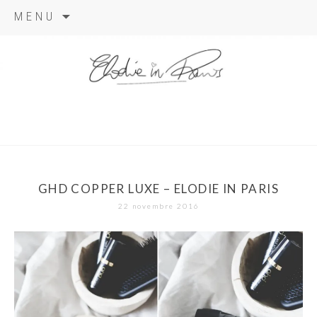
Aller
MENU
au
contenu
elodie in
paris
GHD COPPER LUXE – ELODIE IN PARIS
22 novembre 2016