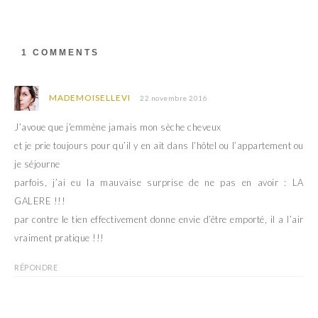
u
o
v
u
r
v
e
r
d
e
a
d
1 COMMENTS
n
a
s
n
u
s
n
u
e
n
MADEMOISELLEVI
22 novembre 2016
n
e
o
n
u
o
J’avoue que j’emmène jamais mon sèche cheveux
v
u
e
v
et je prie toujours pour qu’il y en ait dans l’hôtel ou l’appartement ou
l
e
l
l
je séjourne
e
l
f
e
parfois, j’ai eu la mauvaise surprise de ne pas en avoir : LA
e
f
n
e
GALERE !!!
ê
n
t
ê
par contre le tien effectivement donne envie d’être emporté, il a l’air
r
t
e
r
vraiment pratique !!!
)
e
)
RÉPONDRE