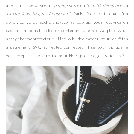
que la marque ouvre un
pop-up store
du
3 au 31 décembre
au
14 rue Jean-Jacques Rousseau
à Paris. Pour tout achat d’un
styler, curve ou sèche-cheveux au pop-up, vous recevrez en
cadeau un coffret collector contenant une brosse plate & un
spray thermoprotecteur ! Une jolie idée cadeau pour les fêtes
à seulement 69€. Et restez connectés, il se pourrait que je
vous prépare une surprise pour Noël, je dis ça, je dis rien…<3