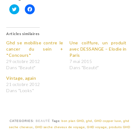
C
C
l
l
i
i
q
q
u
u
Articles similaires
e
e
z
z
p
p
Ghd se mobilise contre le
Une coiffure, un produit
o
o
cancer du sein +
avec DESSANGE – Elodie in
u
u
r
r
*Concours*
Paris
p
p
29 octobre 2012
7 mai 2015
a
a
r
r
Dans "Beauté"
Dans "Beauté"
t
t
a
a
Vintage, again
g
g
e
e
21 octobre 2012
r
r
Dans "Looks"
s
s
u
u
r
r
T
F
w
a
i
c
t
e
t
b
CATEGORIES:
BEAUTÉ
Tags:
bon plan GHD
,
ghd
,
GHD copper luxe
,
ghd
e
o
r
o
seche cheveux
,
GHD seche cheveux de voyage
,
GHD voyage
,
produits GHD
(
k
o
(