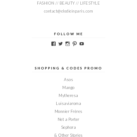
FASHION // BEAUTY // LIFESTYLE
contact@elodieinparis.com
FOLLOW ME
Voir
Voir
Voir
Voir
Voir
le
le
le
le
le
profil
profil
profil
profil
profil
de
de
de
de
de
Elodieinparis
Elodieinparis
Elodieinparis
Elodieinparis
Elodieinparis
sur
sur
sur
sur
sur
SHOPPING & CODES PROMO
Facebook
Twitter
Instagram
Pinterest
YouTube
Asos
Mango
Mytheresa
Luisaviaroma
Monnier Frères
Net a Porter
Sephora
& Other Stories