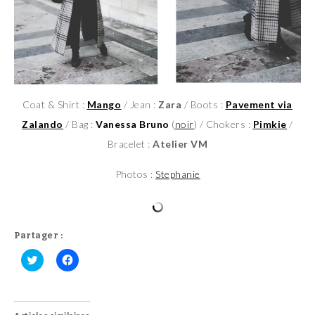
Coat & Shirt :
Mango
/ Jean :
Zara
/ Boots :
Pavement via
Zalando
/ Bag :
Vanessa Bruno
(
noir
) / Chokers :
Pimkie
/
Bracelet :
Atelier VM
Photos :
Stephanie
Partager :
C
C
l
l
i
i
q
q
u
u