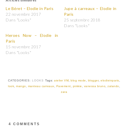
Articles similaires
e
e
z
z
p
p
Le Béret – Elodie in Paris
Jupe à carreaux – Elodie in
o
o
22 novembre 2017
Paris
u
u
r
r
Dans "Looks"
25 septembre 2018
p
p
Dans "Looks"
a
a
r
r
t
t
Heroes Now – Elodie in
a
a
Paris
g
g
e
e
15 novembre 2017
r
r
Dans "Looks"
s
s
u
u
r
r
T
F
w
a
i
c
t
e
t
b
CATEGORIES:
LOOKS
Tags:
atelier VM
,
blog mode
,
blogger
,
elodieinparis
,
e
o
r
o
look
,
mango
,
manteau carreaux
,
Pavement
,
pimkie
,
vanessa bruno
,
zalando
,
(
k
zara
o
(
u
o
v
u
r
v
e
r
d
e
a
d
n
a
s
n
4 COMMENTS
u
s