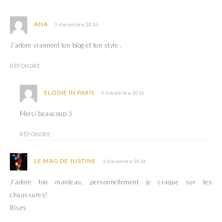
n
u
e
n
n
e
o
n
ANA
3 décembre 2016
u
o
v
u
e
v
J’adore vraiment ton blog et ton style .
l
e
l
l
e
l
RÉPONDRE
f
e
e
f
n
e
ê
n
ELODIE IN PARIS
5 décembre 2016
t
ê
r
t
e
r
)
Merci beaucoup :)
e
)
RÉPONDRE
LE MAG DE JUSTINE
3 décembre 2016
J’adore ton manteau, personnellement je craque sur tes
chaussures!
Bises