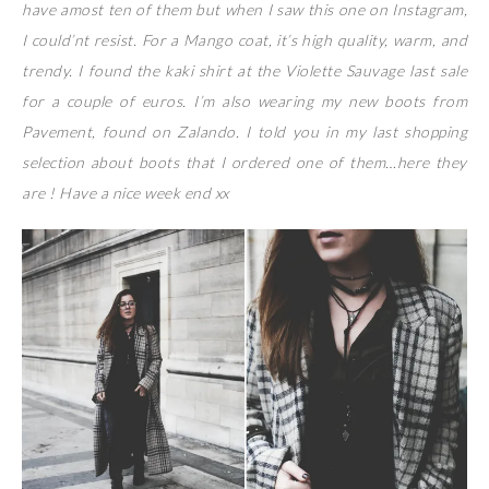
have amost ten of them but when I saw this one on Instagram,
I could’nt resist. For a Mango coat, it’s high quality, warm, and
trendy. I found the kaki shirt at the Violette Sauvage last sale
for a couple of euros. I’m also wearing my new boots from
Pavement, found on Zalando. I told you in my last shopping
selection about boots that I ordered one of them…here they
are ! Have a nice week end xx