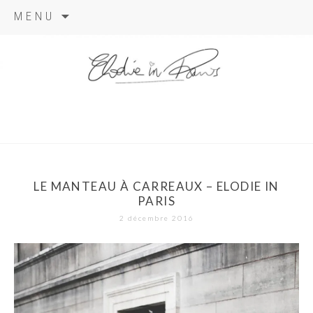
Aller
MENU
au
contenu
elodie in
paris
LE MANTEAU À CARREAUX – ELODIE IN
PARIS
2 décembre 2016