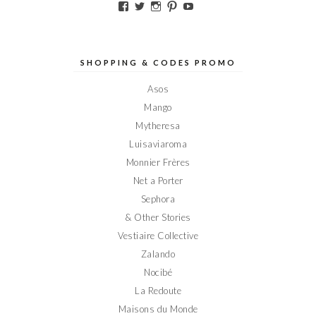
Voir
Voir
Voir
Voir
Voir
le
le
le
le
le
profil
profil
profil
profil
profil
de
de
de
de
de
Elodieinparis
Elodieinparis
Elodieinparis
Elodieinparis
Elodieinparis
sur
sur
sur
sur
sur
SHOPPING & CODES PROMO
Facebook
Twitter
Instagram
Pinterest
YouTube
Asos
Mango
Mytheresa
Luisaviaroma
Monnier Frères
Net a Porter
Sephora
& Other Stories
Vestiaire Collective
Zalando
Nocibé
La Redoute
Maisons du Monde