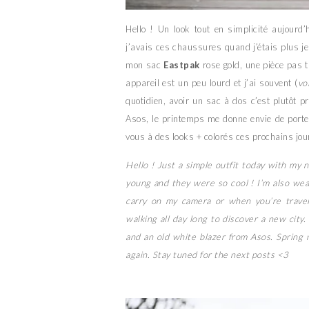
Hello ! Un look tout en simplicité aujour
j’avais ces chaussures quand j’étais plus jeu
mon sac
Eastpak
rose gold, une pièce pas t
appareil est un peu lourd et j’ai souvent (
vo
quotidien, avoir un sac à dos c’est plutôt p
Asos, le printemps me donne envie de porte
vous à des looks + colorés ces prochains jo
Hello ! Just a simple outfit today with m
young and they were so cool ! I’m also wea
carry on my camera or when you’re travel
walking all day long to discover a new city
and an old white blazer from Asos. Spring
again. Stay tuned for the next posts <3