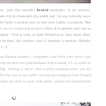
d’hui, avec mes nouvelles
Reebok
montantes. Je me souviens,
ne et je les trouvaient déjà plutôt cool ! Je vous présente aussi
rès facile à associer pour un look mais j’adore sa praticité. Mon
ir tout le temps
) mal au bras à force de le prendre avec moi au
ratique ! Pour le reste, un body Promod et un vieux blazer blanc
r du blanc, des couleurs vives & imprimés à nouveau. Attendez
urs <3
y new Reebok sneakers. I remember I had these ones when I was
ring my new rose gold backpack from Eastpak, it’s so useful to
ling. Nothing is better than a pretty backpack when you are
. For the rest of the outfit, I’m wearing a bodysuit from Promod
 makes me want to wear some white, colored and printed looks