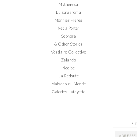
Mytheresa
Luisaviaroma
Monnier Frères
Net a Porter
Sephora
& Other Stories
Vestiaire Collective
Zalando
Nocibé
La Redoute
Maisons du Monde
Galeries Lafayette
S
ADRESSE