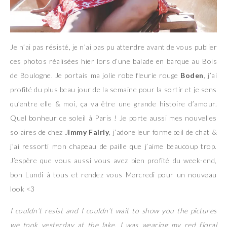
Je n’ai pas résisté, je n’ai pas pu attendre avant de vous publier
ces photos réalisées hier lors d’une balade en barque au Bois
de Boulogne. Je portais ma jolie robe fleurie rouge
Boden
, j’ai
profité du plus beau jour de la semaine pour la sortir et je sens
qu’entre elle & moi, ça va être une grande histoire d’amour.
Quel bonheur ce soleil à Paris ! Je porte aussi mes nouvelles
solaires de chez J
immy Fairly
, j’adore leur forme œil de chat &
j’ai ressorti mon chapeau de paille que j’aime beaucoup trop.
J’espère que vous aussi vous avez bien profité du week-end,
bon Lundi à tous et rendez vous Mercredi pour un nouveau
look <3
I couldn’t resist and I couldn’t wait to show you the pictures
we took yesterday at the lake. I was wearing my red floral