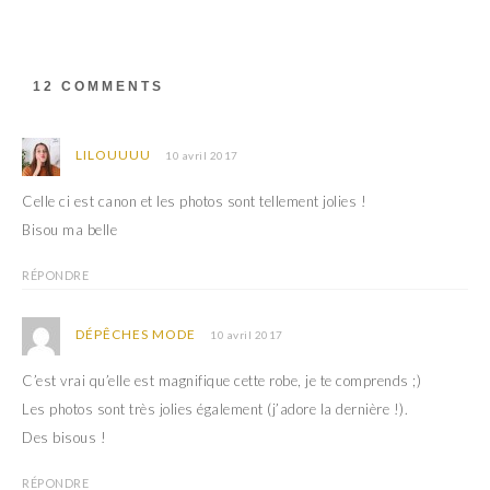
r
v
e
r
d
e
a
d
n
a
s
n
12 COMMENTS
u
s
n
u
e
n
n
e
o
n
LILOUUUU
10 avril 2017
u
o
v
u
e
v
Celle ci est canon et les photos sont tellement jolies !
l
e
l
l
Bisou ma belle
e
l
f
e
e
f
RÉPONDRE
n
e
ê
n
t
ê
r
t
DÉPÊCHES MODE
10 avril 2017
e
r
)
e
)
C’est vrai qu’elle est magnifique cette robe, je te comprends ;)
Les photos sont très jolies également (j’adore la dernière !).
Des bisous !
RÉPONDRE