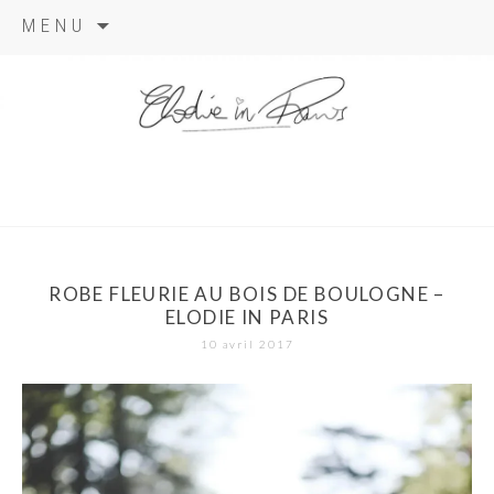
Aller
MENU
au
contenu
elodie in
paris
ROBE FLEURIE AU BOIS DE BOULOGNE –
ELODIE IN PARIS
10 avril 2017