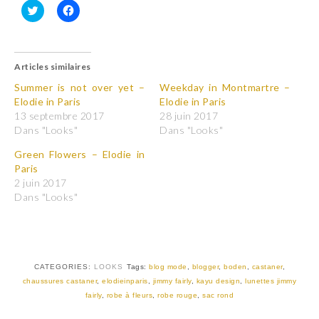
C
C
l
l
i
i
q
q
u
u
Articles similaires
e
e
z
z
p
p
Summer is not over yet –
Weekday in Montmartre –
o
o
Elodie in Paris
Elodie in Paris
u
u
r
r
13 septembre 2017
28 juin 2017
p
p
Dans "Looks"
Dans "Looks"
a
a
r
r
t
t
Green Flowers – Elodie in
a
a
Paris
g
g
e
e
2 juin 2017
r
r
Dans "Looks"
s
s
u
u
r
r
T
F
w
a
i
c
t
e
t
b
CATEGORIES:
LOOKS
Tags:
blog mode
,
blogger
,
boden
,
castaner
,
e
o
r
o
chaussures castaner
,
elodieinparis
,
jimmy fairly
,
kayu design
,
lunettes jimmy
(
k
fairly
,
robe à fleurs
,
robe rouge
,
sac rond
o
(
u
o
v
u