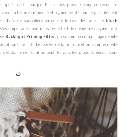
stampillés de la marque. Parmi mes produits coup de coeur : le
, avec sa texture crémeuse et pigmentée, il illumine parfaitement
, l’arcade sourcilière ou encore le coin des yeux. Le
blush
, il s’estompe facilement mais reste tout de même très pigmenté, il
base
Backlight Priming Filter
, puisqu’un bon maquillage débute
plutôt parfaite ! Un bestseller de la marque et on comprend vite
ns et donne de l’éclat au teint. Et vous les produits Becca, vous