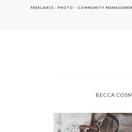
Aller
FREELANCE : PHOTO – COMMUNITY MANAGEME
au
contenu
elodie
BECCA COSME