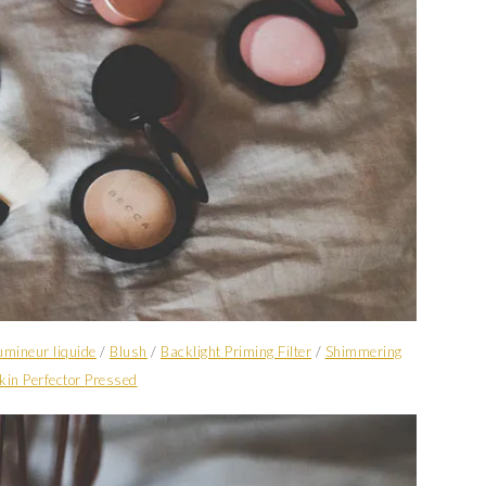
umineur liquide
/
Blush
/
Backlight Priming Filter
/
Shimmering
kin Perfector Pressed