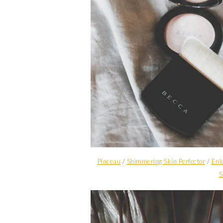
Pinceau
/
Shimmering Skin Perfector
/
Enl
S