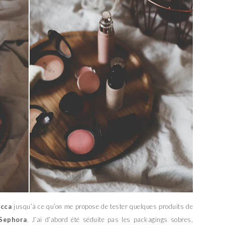
cca
jusqu’à ce qu’on me propose de tester quelques produits de
Sephora
. J’ai d’abord été séduite pas les packagings sobres,