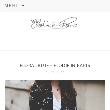
Aller
MENU
au
contenu
elodie in
paris
FLORAL BLUE – ELODIE IN PARIS
10 mai 2017