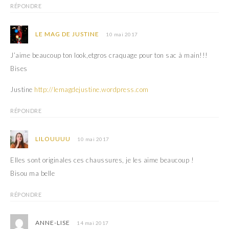
e
l
RÉPONDRE
f
e
e
f
n
e
ê
n
LE MAG DE JUSTINE
10 mai 2017
t
ê
r
t
e
r
J’aime beaucoup ton look,etgros craquage pour ton sac à main!!!
)
e
)
Bises
Justine
http://lemagdejustine.wordpress.com
RÉPONDRE
LILOUUUU
10 mai 2017
Elles sont originales ces chaussures, je les aime beaucoup !
Bisou ma belle
RÉPONDRE
ANNE-LISE
14 mai 2017