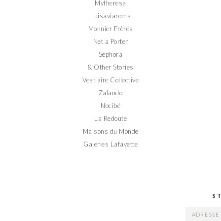
Mytheresa
Luisaviaroma
Monnier Frères
Net a Porter
Sephora
& Other Stories
Vestiaire Collective
Zalando
Nocibé
La Redoute
Maisons du Monde
Galeries Lafayette
S
ADRESSE