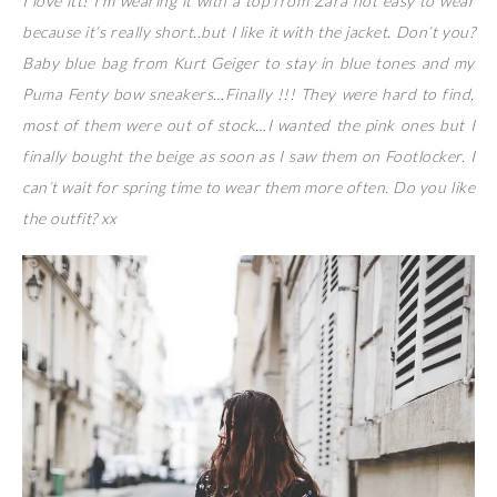
I love itt! I’m wearing it with a top from Zara not easy to wear
because it’s really short..but I like it with the jacket. Don’t you?
Baby blue bag from Kurt Geiger to stay in blue tones and my
Puma Fenty bow sneakers…Finally !!! They were hard to find,
most of them were out of stock…I wanted the pink ones but I
finally bought the beige as soon as I saw them on Footlocker. I
can’t wait for spring time to wear them more often. Do you like
the outfit? xx