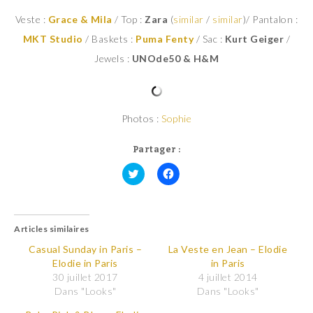
Veste :
Grace & Mila
/ Top :
Zara
(
similar
/
similar
)/ Pantalon :
MKT Studio
/ Baskets :
Puma Fenty
/ Sac :
Kurt Geiger
/
Jewels :
UNOde50 & H&M
Photos :
Sophie
Partager :
C
C
l
l
i
i
q
q
u
u
Articles similaires
e
e
z
z
p
p
Casual Sunday in Paris –
La Veste en Jean – Elodie
o
o
Elodie in Paris
in Paris
u
u
r
r
30 juillet 2017
4 juillet 2014
p
p
Dans "Looks"
Dans "Looks"
a
a
r
r
t
t