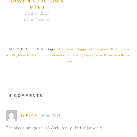
Baby Pink & Blue – Elodie
a
a
in Paris
g
g
e
e
16 juin 2017
r
r
Dans "Looks"
s
s
u
u
r
r
T
F
w
a
i
c
t
e
t
b
CATEGORIES:
LOOKS
Tags:
blog mode
,
blogger
,
elodieinparis
,
floral
,
grace
e
o
r
o
& mila
,
h&m
,
MKT studio
,
puma fenty
,
puma fenty bow
,
unode50
,
veste a fleurs
,
(
k
zara
o
(
u
o
v
u
r
v
e
r
d
e
a
d
n
a
s
n
4 COMMENTS
u
s
n
u
e
n
n
e
o
n
IZIKOVA
10 mai 2017
u
o
v
u
e
v
The shoes are great! <3 And I really like the jacket. :)
l
e
l
l