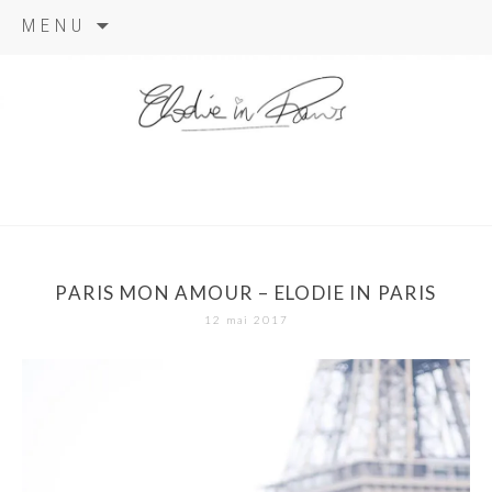
Aller
MENU
au
contenu
elodie in
paris
PARIS MON AMOUR – ELODIE IN PARIS
12 mai 2017