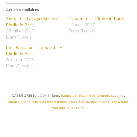
q
q
u
u
Articles similaires
e
e
z
z
p
p
Sous les Bougainvilliers –
Espadrilles – Elodie in Paris
o
o
Elodie in Paris
12 avril 2017
u
u
r
r
28 juillet 2017
Dans "Looks"
p
p
Dans "Looks"
a
a
r
r
t
t
Le Pantalon Leopard –
a
a
Elodie in Paris
g
g
e
e
6 février 2019
r
r
Dans "Looks"
s
s
u
u
r
r
T
F
w
a
i
c
t
e
t
b
CATEGORIES:
LOOKS
Tags:
bangle up
,
blog mode
,
blogger
,
castaner
,
e
o
r
o
chanel
,
chanel timeless
,
elodieinparis
,
grace & mila
,
look
,
mango
,
paris
,
paris
(
k
mon amour
,
tour eiffel
o
(
u
o
v
u
r
v
e
r
d
e
a
d