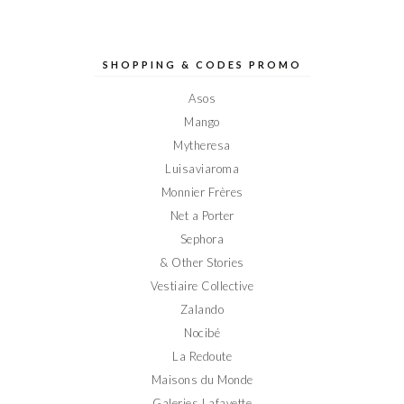
le
le
le
le
le
profil
profil
profil
profil
profil
de
de
de
de
de
Elodieinparis
Elodieinparis
Elodieinparis
Elodieinparis
Elodieinparis
sur
sur
sur
sur
sur
SHOPPING & CODES PROMO
Facebook
Twitter
Instagram
Pinterest
YouTube
Asos
Mango
Mytheresa
Luisaviaroma
Monnier Frères
Net a Porter
Sephora
& Other Stories
Vestiaire Collective
Zalando
Nocibé
La Redoute
Maisons du Monde
Galeries Lafayette