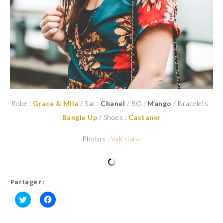
Robe :
Grace & Mila
/ Sac :
Chanel
/ BO :
Mango
/ Bracelets :
Bangle Up
/ Shoes :
Castaner
Photos :
Valériane
Partager :
C
C
l
l
i
i