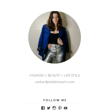
FASHION // BEAUTY // LIFESTYLE
contact@elodieinparis.com
FOLLOW ME
Voir
Voir
Voir
Voir
Voir