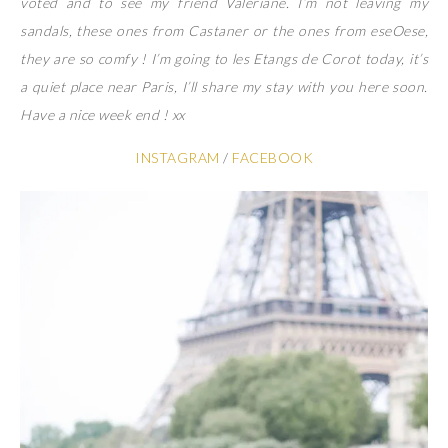
voted and to see my friend Valeriane. I’m not leaving my
sandals, these ones from Castaner or the ones from eseOese,
they are so comfy ! I’m going to les Etangs de Corot today, it’s
a quiet place near Paris, I’ll share my stay with you here soon.
Have a nice week end ! xx
INSTAGRAM
/
FACEBOOK