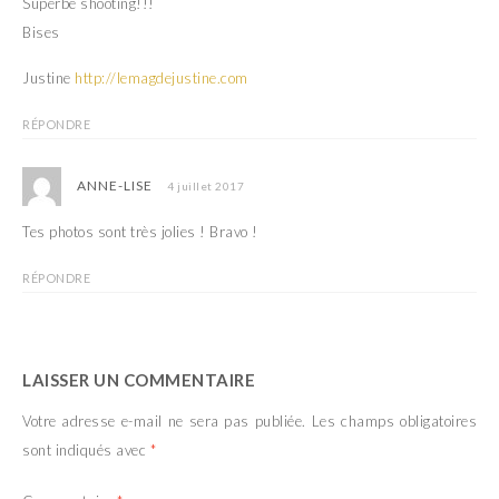
Superbe shooting!!!
l
e
l
l
Bises
e
l
f
e
e
f
Justine
http://lemagdejustine.com
n
e
ê
n
t
ê
RÉPONDRE
r
t
e
r
)
e
)
ANNE-LISE
4 juillet 2017
Tes photos sont très jolies ! Bravo !
RÉPONDRE
LAISSER UN COMMENTAIRE
Votre adresse e-mail ne sera pas publiée.
Les champs obligatoires
sont indiqués avec
*