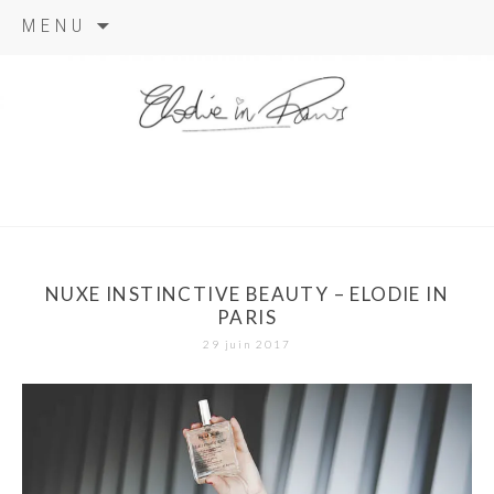
Aller
MENU
au
contenu
elodie in
paris
NUXE INSTINCTIVE BEAUTY – ELODIE IN
PARIS
29 juin 2017