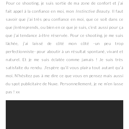
Pour ce shooting, je suis sortie de ma zone de confort et j’ai
fait appel à la confiance en moi, mon
Instinctive Beauty
. Il faut
savoir que j’ai très peu confiance en moi, que ce soit dans ce
que j’entreprends, ou bien en ce que je suis, c’est aussi pour ça
que j’ai tendance à être réservée. Pour ce shooting, je me suis
lâchée, j’ai laissé de côté mon côté -un peu trop
perfectionniste- pour aboutir à un résultat spontané, vivant et
naturel. Et je me suis éclatée comme jamais ! Je suis très
satisfaite du rendu. J’espère qu’il vous plaira tout autant qu’à
moi. N’hésitez pas à me dire ce que vous en pensez mais aussi
du spot publicitaire de Nuxe. Personnellement, je ne m’en lasse
pas ! xx