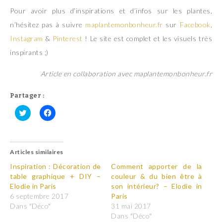
Pour avoir plus d’inspirations et d’infos sur les plantes,
n’hésitez pas à suivre
maplantemonbonheur.fr
sur
Facebook
,
Instagram
&
Pinterest
! Le site est complet et les visuels très
inspirants ;)
Article en collaboration avec maplantemonbonheur.fr
Partager :
C
C
l
l
i
i
q
q
u
u
Articles similaires
e
e
z
z
p
p
Inspiration : Décoration de
Comment apporter de la
o
o
table graphique + DIY –
couleur & du bien être à
u
u
r
r
Elodie in Paris
son intérieur? – Elodie in
p
p
6 septembre 2017
Paris
a
a
r
r
Dans "Déco"
31 mai 2017
t
t
Dans "Déco"
a
a