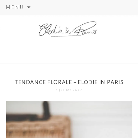
Aller
MENU
au
contenu
elodie in
paris
TENDANCE FLORALE – ELODIE IN PARIS
7 juillet 2017