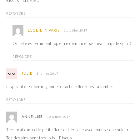
Bisous ma belle :)
RÉPONDRE
ELODIE IN PARIS
11 juillet 2017
Oui elle est vraiment top et ne demande pas beaucoup de soin :)
RÉPONDRE
JULIE
8 juillet 2017
inspirant et super mignon! Cet article fleurit est à tomber
RÉPONDRE
ANNE-LISE
10 juillet 2017
Très pratique cette petite fleur et très jolie avec toutes ses couleurs !
Tes dessins sont très jolis ! Bisous