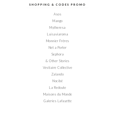
Elodieinparis
Elodieinparis
Elodieinparis
Elodieinparis
Elodieinparis
sur
sur
sur
sur
sur
SHOPPING & CODES PROMO
Facebook
Twitter
Instagram
Pinterest
YouTube
Asos
Mango
Mytheresa
Luisaviaroma
Monnier Frères
Net a Porter
Sephora
& Other Stories
Vestiaire Collective
Zalando
Nocibé
La Redoute
Maisons du Monde
Galeries Lafayette