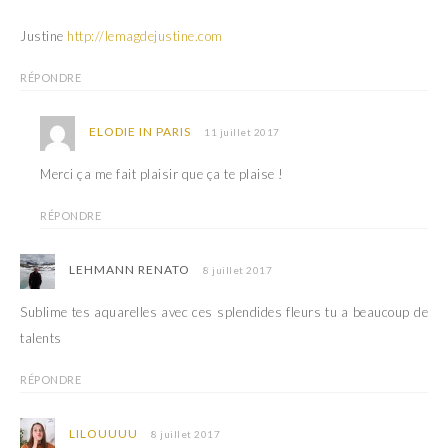
e
f
n
e
ê
n
Justine
http://lemagdejustine.com
t
ê
r
t
e
r
RÉPONDRE
)
e
)
ELODIE IN PARIS
11 juillet 2017
Merci ça me fait plaisir que ça te plaise !
RÉPONDRE
LEHMANN RENATO
8 juillet 2017
Sublime tes aquarelles avec ces splendides fleurs tu a beaucoup de
talents
RÉPONDRE
LILOUUUU
8 juillet 2017