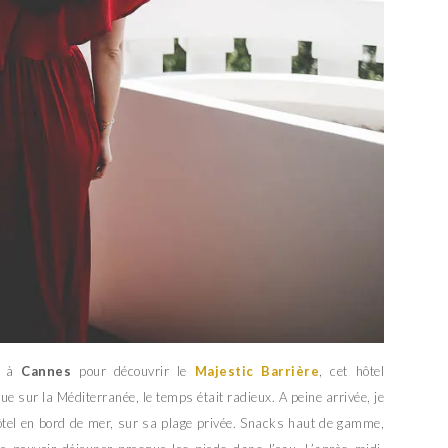
nd à
Cannes
pour découvrir le
Majestic Barrière
, cet hôtel
 sur la Méditerranée, le temps était radieux. A peine arrivée, je
hôtel en bord de mer, sur sa plage privée. Snacks haut de gamme,