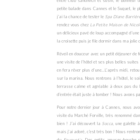
entre club sandwich et sushi, le bonheur d
petite balade dans Cannes et le Suquet, le pl
j’ai la chance de tester le
Spa Diane Barrièr
rendez vous chez
La Petite Maison de Nicol
un délicieux pavé de loup accompagné d’une ra
la croisette puis je file dormir dans ma joli
Réveil en douceur avec un petit déjeuner de f
une visite de l’hôtel et ses plus belles suites
en fera rêver plus d’une…L’après midi, reto
sur la marina. Nous rentrons à l’hôtel, le s
terrasse calme et agréable à deux pas du Ma
d’entrée était juste à tomber ! Nous avons 
Pour notre dernier jour à Cannes, nous av
visite du Marché Forville, très renommé dan
bien ! J’ai découvert la
Socca
, une galette 
mais j’ai adoré, c’est très bon ! Nous rentro
du
Fouquet’s
. Des petits amuses-bouche si