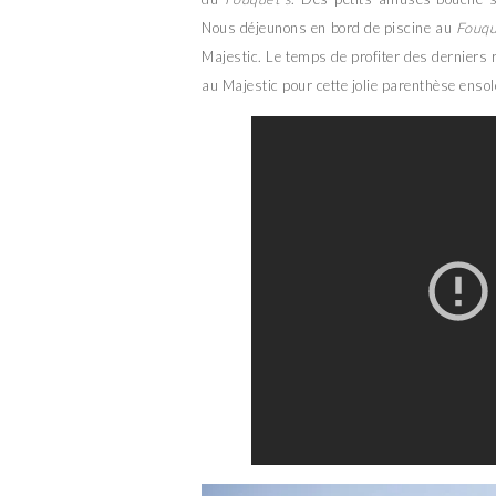
Nous déjeunons en bord de piscine au
Fouqu
Majestic. Le temps de profiter des derniers r
au Majestic pour cette jolie parenthèse ensole