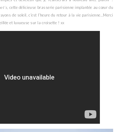
et’s
, cette délicieuse brasserie parisienne implantée au cœur du
ayons de soleil, c’est l’heure du retour à la vie parisienne…Merci
illée et luxueuse sur la croisette ! xx