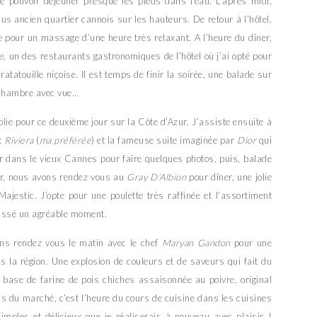
e pouvoir déjeuner presque les pieds dans l’eau. L’après midi,
us ancien quartier cannois sur les hauteurs. De retour à l’hôtel,
e
pour un massage d’une heure très relaxant. A l’heure du dîner,
e,
un des restaurants gastronomiques de l’hôtel où j’ai opté pour
tatouille niçoise. Il est temps de finir la soirée, une balade sur
e chambre avec vue…
olie pour ce deuxième jour sur la Côte d’Azur. J’assiste ensuite à
 :
Riviera
(
ma préférée
) et la fameuse suite imaginée par
Dior
qui
ur dans le vieux Cannes pour faire quelques photos, puis, balade
oir, nous avons rendez vous au
Gray D’Albion
pour dîner, une jolie
jestic. J’opte pour une poulette très raffinée et l’assortiment
passé un agréable moment.
ons rendez vous le matin avec le chef
Maryan Gandon
pour une
s la région. Une explosion de couleurs et de saveurs qui fait du
à base de farine de pois chiches assaisonnée au poivre, original
ns du marché, c’est l’heure du cours de cuisine dans les cuisines
mples et délicieux que je réaliserais à nouveau avec plaisir !