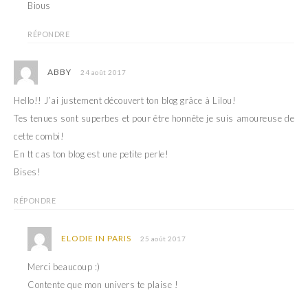
Bious
RÉPONDRE
ABBY
24 août 2017
Hello!! J’ai justement découvert ton blog grâce à Lilou!
Tes tenues sont superbes et pour être honnête je suis amoureuse de
cette combi!
En tt cas ton blog est une petite perle!
Bises!
RÉPONDRE
ELODIE IN PARIS
25 août 2017
Merci beaucoup :)
Contente que mon univers te plaise !