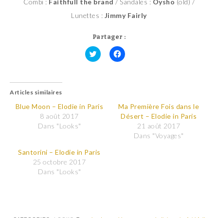
Combi :
Faithfull the brand
/ Sandales :
Oysho
(old) /
Lunettes :
Jimmy Fairly
Partager :
C
C
l
l
i
i
q
q
u
u
Articles similaires
e
e
z
z
p
p
Blue Moon – Elodie in Paris
Ma Première Fois dans le
o
o
8 août 2017
Désert – Elodie in Paris
u
u
r
r
Dans "Looks"
21 août 2017
p
p
Dans "Voyages"
a
a
r
r
t
t
Santorini – Elodie in Paris
a
a
25 octobre 2017
g
g
e
e
Dans "Looks"
r
r
s
s
u
u
r
r
T
F
w
a
i
c