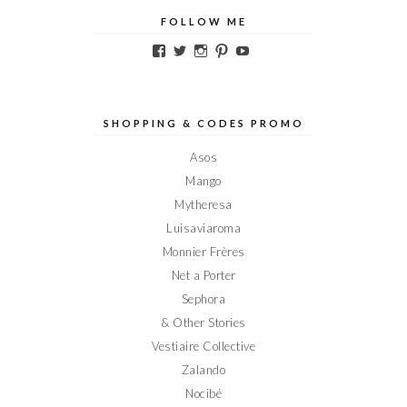
FOLLOW ME
Voir
Voir
Voir
Voir
Voir
le
le
le
le
le
profil
profil
profil
profil
profil
de
de
de
de
de
Elodieinparis
Elodieinparis
Elodieinparis
Elodieinparis
Elodieinparis
sur
sur
sur
sur
sur
SHOPPING & CODES PROMO
Facebook
Twitter
Instagram
Pinterest
YouTube
Asos
Mango
Mytheresa
Luisaviaroma
Monnier Frères
Net a Porter
Sephora
& Other Stories
Vestiaire Collective
Zalando
Nocibé