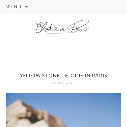
Aller
MENU
au
contenu
elodie in
paris
YELLOW STONE – ELODIE IN PARIS
24 août 2017