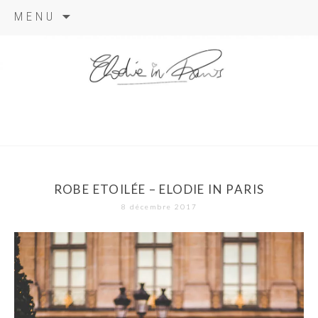
Aller
MENU
au
contenu
elodie in
paris
ROBE ETOILÉE – ELODIE IN PARIS
8 décembre 2017