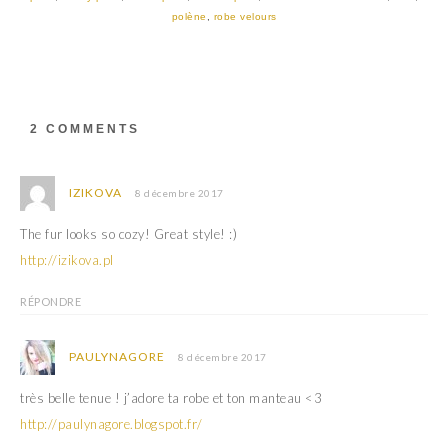
(
k
polène
,
robe velours
o
(
u
o
v
u
r
v
e
r
d
e
a
d
n
a
s
n
2 COMMENTS
u
s
n
u
e
n
n
e
o
n
IZIKOVA
8 décembre 2017
u
o
v
u
e
v
The fur looks so cozy! Great style! :)
l
e
l
l
http://izikova.pl
e
l
f
e
e
f
RÉPONDRE
n
e
ê
n
t
ê
r
t
PAULYNAGORE
8 décembre 2017
e
r
)
e
)
très belle tenue ! j’adore ta robe et ton manteau <3
http://paulynagore.blogspot.fr/