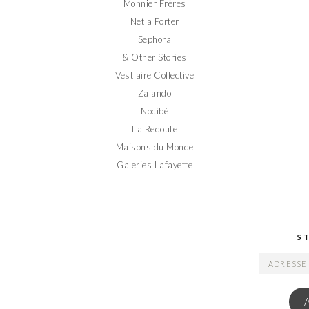
Monnier Frères
Net a Porter
Sephora
& Other Stories
Vestiaire Collective
Zalando
Nocibé
La Redoute
Maisons du Monde
Galeries Lafayette
S
ADRESSE
EMAIL