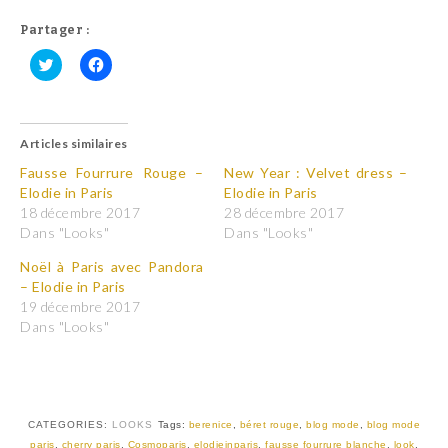
Partager :
C
C
l
l
i
i
q
q
u
u
Articles similaires
e
e
z
z
p
p
Fausse Fourrure Rouge –
New Year : Velvet dress –
o
o
Elodie in Paris
Elodie in Paris
u
u
r
r
18 décembre 2017
28 décembre 2017
p
p
Dans "Looks"
Dans "Looks"
a
a
r
r
t
t
Noël à Paris avec Pandora
a
a
– Elodie in Paris
g
g
e
e
19 décembre 2017
r
r
Dans "Looks"
s
s
u
u
r
r
T
F
w
a
i
c
t
e
t
b
CATEGORIES:
LOOKS
Tags:
berenice
,
béret rouge
,
blog mode
,
blog mode
e
o
r
o
paris
,
cherry paris
,
Cosmoparis
,
elodieinparis
,
fausse fourrure blanche
,
look
,