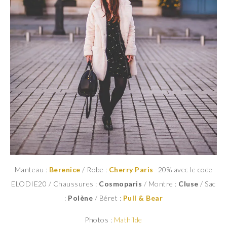
Manteau :
Berenice
/ Robe :
Cherry Paris
-20% avec le code
ELODIE20 / Chaussures :
Cosmoparis
/ Montre :
Cluse
/ Sac
:
Polène
/ Béret :
Pull & Bear
Photos :
Mathilde