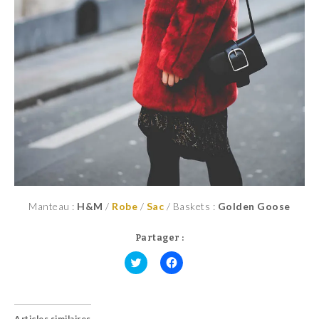
Manteau :
H&M
/
Robe
/
Sac
/ Baskets :
Golden Goose
Partager :
C
C
l
l
i
i
q
q
u
u
Articles similaires