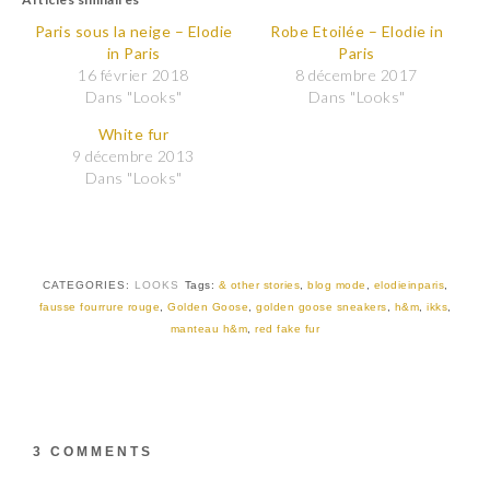
e
e
z
z
p
p
Paris sous la neige – Elodie
Robe Etoilée – Elodie in
o
o
in Paris
Paris
u
u
r
r
16 février 2018
8 décembre 2017
p
p
Dans "Looks"
Dans "Looks"
a
a
r
r
t
t
White fur
a
a
9 décembre 2013
g
g
e
e
Dans "Looks"
r
r
s
s
u
u
r
r
T
F
w
a
i
c
t
e
CATEGORIES:
LOOKS
Tags:
& other stories
,
blog mode
,
elodieinparis
,
t
b
fausse fourrure rouge
,
Golden Goose
,
golden goose sneakers
,
h&m
,
ikks
,
e
o
r
o
manteau h&m
,
red fake fur
(
k
o
(
u
o
v
u
r
v
e
r
d
e
a
d
3 COMMENTS
n
a
s
n
u
s