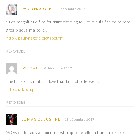
n
u
e
n
PAULYNAGORE
18 décembre 2017
n
e
o
n
u
o
tu es magnifique ! ta fourrure est dingue ! et je suis fan de ta robe !
v
u
e
v
gros bisous ma belle !
l
e
l
l
http://paulynagore.blogspot.fr/
e
l
f
e
e
f
n
e
RÉPONDRE
ê
n
t
ê
r
t
e
r
IZIKOVA
18 décembre 2017
)
e
)
The furis so bautiful! I love that kind of outerwear. :)
http://izikova.pl
RÉPONDRE
LE MAG DE JUSTINE
18 décembre 2017
WOw cette fausse fourrure est trop belle, elle fait un superbe effet!