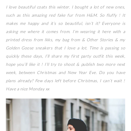
I love beautiful coats this winter. I bought a lot of new ones,
such as this amazing red fake fur from H&M. So fluffy ! It
makes me happy and it’s so beautiful, isn’t it? Everyone is
asking me where it comes from. I’m wearing it here with a
printed dress from Ikks, my bag from & Other Stories & my
Golden Goose sneakers that I love a lot. Time is passing so
quickly these days, I’ll share my first party outfit this week,
hope you’ll like it ! I’ll try to shoot & publish two more next
week, between Christmas and New Year Eve. Do you have
plans already? Few days left before Christmas, I can’t wait !
Have a nice Monday xx