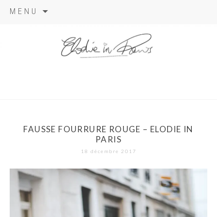
Aller
MENU
au
contenu
elodie in
paris
FAUSSE FOURRURE ROUGE – ELODIE IN
PARIS
18 décembre 2017