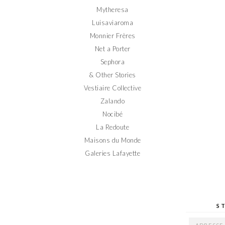
Mytheresa
Luisaviaroma
Monnier Frères
Net a Porter
Sephora
& Other Stories
Vestiaire Collective
Zalando
Nocibé
La Redoute
Maisons du Monde
Galeries Lafayette
S
ADRESSE