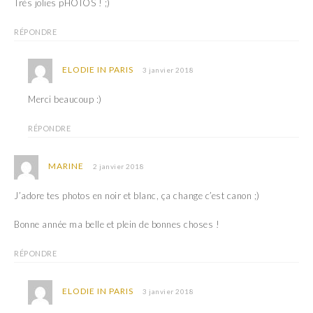
Très jolies pHOTOS ! ;)
l
e
l
l
e
l
RÉPONDRE
f
e
e
f
n
e
ê
n
ELODIE IN PARIS
3 janvier 2018
t
ê
r
t
e
r
)
Merci beaucoup :)
e
)
RÉPONDRE
MARINE
2 janvier 2018
J’adore tes photos en noir et blanc, ça change c’est canon ;)
Bonne année ma belle et plein de bonnes choses !
RÉPONDRE
ELODIE IN PARIS
3 janvier 2018