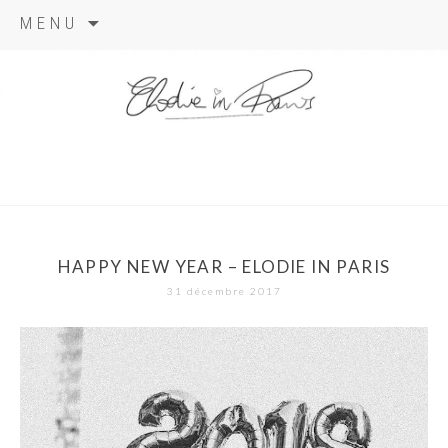
Aller
MENU
au
contenu
elodie in
paris
HAPPY NEW YEAR – ELODIE IN PARIS
31 décembre 2017