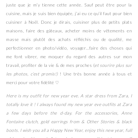
juste que je m’y tienne cette année. Sauf peut être pour la
cuisine, mais je suis bien équipée, j’ai eu ce qu’il faut pour bien
cuisiner à Noël. Donc je dirais, cuisiner plus de petits plats
maisons, faire des gâteaux, acheter moins de vêtements en
masse mais plutôt des achats réfléchis ou de qualité, me
perfectionner en photo/vidéo, voyager…faire des choses qui
me font vibrer, me moquer du regard des autres sur mon
travail, profiter de la vie & de mes proches (
et sourire plus sur
les photos, c’est promis!)
! Une très bonne année à tous et
merci pour votre fidélité
♡
Here is my outfit for new year eve. A star dress from Zara, I
totally love it ! I always found my new year eve outfits at Zara
a few days before the d-day. For the accessories, Anne
Fontaine clutch, gold earrings from & Other Stories & black
boots. I wish you all a Happy New Year, enjoy this new year, full