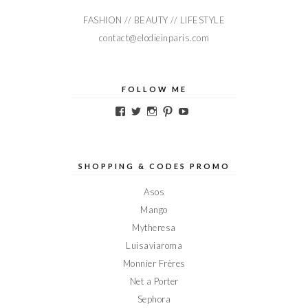
FASHION // BEAUTY // LIFESTYLE
contact@elodieinparis.com
FOLLOW ME
Voir
Voir
Voir
Voir
Voir
le
le
le
le
le
profil
profil
profil
profil
profil
de
de
de
de
de
Elodieinparis
Elodieinparis
Elodieinparis
Elodieinparis
Elodieinparis
sur
sur
sur
sur
sur
SHOPPING & CODES PROMO
Facebook
Twitter
Instagram
Pinterest
YouTube
Asos
Mango
Mytheresa
Luisaviaroma
Monnier Frères
Net a Porter
Sephora