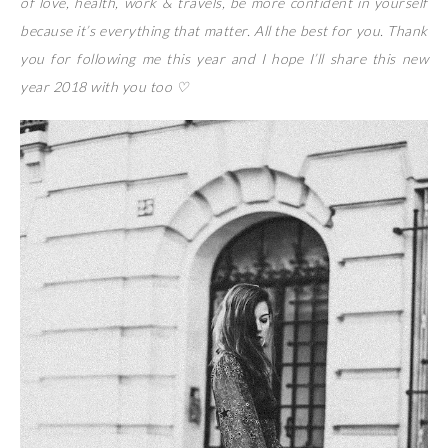
of love, health, work & travels, be more confident in yourself
because it’s everything that matter. All the best for you. Thank
you for following me this year and I hope I’ll share this new
year 2018 with you too
♡