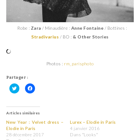
Robe :
Zara
/ Minaudière :
Anne Fontaine
/ Bottines :
Stradivarius
/ BO :
& Other Stories
Photos :
rm_parisphoto
Partager :
C
C
l
l
i
i
q
q
u
u
Articles similaires
e
e
z
z
p
p
New Year : Velvet dress –
Lurex – Elodie in Paris
o
o
Elodie in Paris
4 janvier 2016
u
u
r
r
28 décembre 2017
Dans "Looks"
p
p