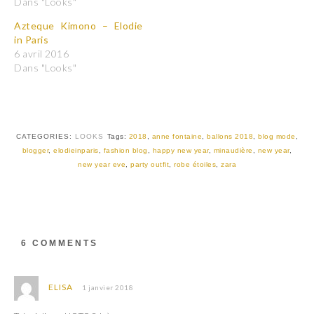
Dans "Looks"
a
a
r
r
t
t
Azteque Kimono – Elodie
a
a
in Paris
g
g
e
e
6 avril 2016
r
r
Dans "Looks"
s
s
u
u
r
r
T
F
w
a
i
c
t
e
t
b
CATEGORIES:
LOOKS
Tags:
2018
,
anne fontaine
,
ballons 2018
,
blog mode
,
e
o
r
o
blogger
,
elodieinparis
,
fashion blog
,
happy new year
,
minaudière
,
new year
,
(
k
new year eve
,
party outfit
,
robe étoiles
,
zara
o
(
u
o
v
u
r
v
e
r
d
e
a
d
n
a
s
n
6 COMMENTS
u
s
n
u
e
n
n
e
o
n
ELISA
1 janvier 2018
u
o
v
u
e
v