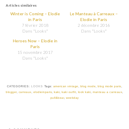
u
u
Articles similaires
e
e
z
z
p
p
Winter is Coming – Elodie
Le Manteau à Carreaux –
o
o
in Paris
Elodie in Paris
u
u
r
r
7 février 2018
2 décembre 2016
p
p
Dans "Looks"
Dans "Looks"
a
a
r
r
t
t
Heroes Now – Elodie in
a
a
Paris
g
g
e
e
15 novembre 2017
r
r
Dans "Looks"
s
s
u
u
r
r
T
F
w
a
i
c
t
e
t
b
CATEGORIES:
LOOKS
Tags:
american vintage
,
blog mode
,
blog mode paris
,
e
o
r
o
blogger
,
carreaux
,
elodieinparis
,
kaki
,
kaki outfit
,
look kaki
,
manteau a carreaux
,
(
k
pull&bear
,
weekday
o
(
u
o
v
u
r
v
e
r
d
e
a
d
n
a