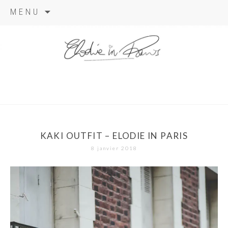
Aller
MENU
au
contenu
elodie in
paris
KAKI OUTFIT – ELODIE IN PARIS
8 janvier 2018