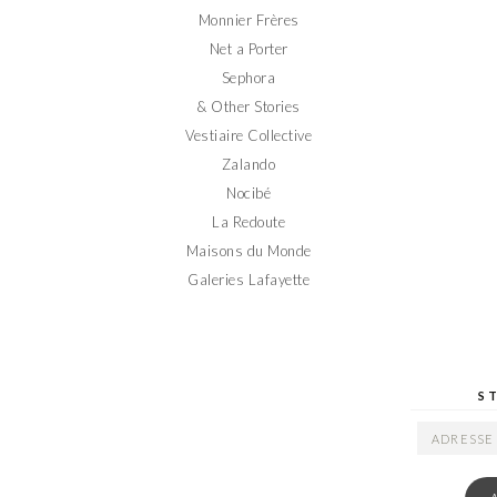
Monnier Frères
Net a Porter
Sephora
& Other Stories
Vestiaire Collective
Zalando
Nocibé
La Redoute
Maisons du Monde
Galeries Lafayette
S
ADRESSE
EMAIL