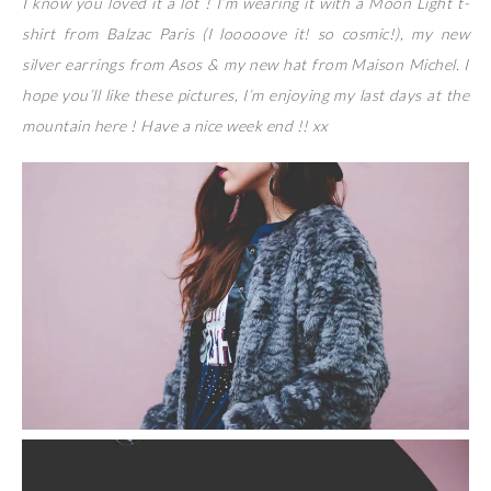
I know you loved it a lot ! I’m wearing it with a Moon Light t-
shirt from Balzac Paris (I looooove it! so cosmic!), my new
silver earrings from Asos & my new hat from Maison Michel. I
hope you’ll like these pictures, I’m enjoying my last days at the
mountain here ! Have a nice week end !! xx