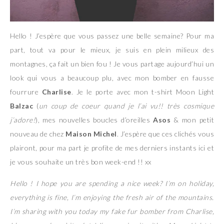
Hello ! J’espère que vous passez une belle semaine? Pour ma
part, tout va pour le mieux, je suis en plein milieux des
montagnes, ça fait un bien fou ! Je vous partage aujourd’hui un
look qui vous a beaucoup plu, avec mon bomber en fausse
fourrure
Charlise
. Je le porte avec mon t-shirt Moon Light
Balzac
(
un coup de coeur quand je l’ai vu!!
très cosmique
j’adore!
), mes nouvelles boucles d’oreilles
Asos
& mon petit
nouveau de chez
Maison Michel
. J’espère que ces clichés vous
plairont, pour ma part je profite de mes derniers instants ici et
je vous souhaite un très bon week-end !! xx
Hello ! I hope you are spending a nice week? I’m on holiday,
everything is fine, I’m enjoying the fresh air of the mountains.
I’m sharing with you today my fake fur bomber from Charlise,