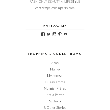
FASHION // BEAUTY // LIFESTYLE
contact@elodieinparis.com
FOLLOW ME
Voir
Voir
Voir
Voir
Voir
le
le
le
le
le
profil
profil
profil
profil
profil
de
de
de
de
de
Elodieinparis
Elodieinparis
Elodieinparis
Elodieinparis
Elodieinparis
sur
sur
sur
sur
sur
SHOPPING & CODES PROMO
Facebook
Twitter
Instagram
Pinterest
YouTube
Asos
Mango
Mytheresa
Luisaviaroma
Monnier Frères
Net a Porter
Sephora
& Other Stories