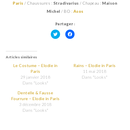
Paris
/ Chaussures :
Stradivarius
/ Chapeau :
Maison
Michel
/ BO :
Asos
Partager :
C
C
l
l
i
i
q
q
u
u
Articles similaires
e
e
z
z
p
p
Le Costume – Elodie in
Rains – Elodie in Paris
o
o
Paris
11 mai 2018
u
u
r
r
29 janvier 2018
Dans "Looks"
p
p
Dans "Looks"
a
a
r
r
t
t
Dentelle & Fausse
a
a
Fourrure – Elodie in Paris
g
g
e
e
3 décembre 2018
r
r
Dans "Looks"
s
s
u
u
r
r
T
F
w
a
i
c