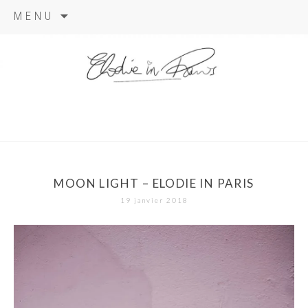
Aller
MENU
au
contenu
elodie in
paris
MOON LIGHT – ELODIE IN PARIS
19 janvier 2018