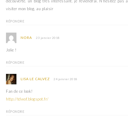
découverte. un blog très intéressant. je reviendrai. N’hésitez pas à
visiter mon blog. au plaisir
RÉPONDRE
NORA
23 janvier 2018
Jolie !
RÉPONDRE
LISA LE CALVEZ
24 janvier 2018
Fan de ce look!
http://tdwof.blogspot.fr/
RÉPONDRE