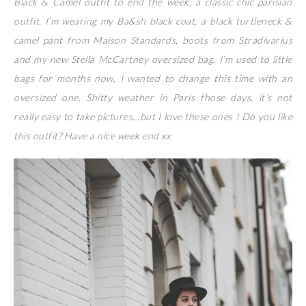
Black & Camel outfit to end the week, a classic chic parisian
outfit. I’m wearing my Ba&sh black coat, a black turtleneck &
camel pant from Maison Standards, boots from Stradivarius
and my new Stella McCartney oversized bag. I’m used to little
bags for months now, I wanted to change this time with an
oversized one. Shitty weather in Paris those days, it’s not
really easy to take pictures…but I love these ones ! Do you like
this outfit? Have a nice week end xx