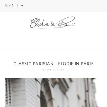
Aller
MENU
au
contenu
elodie in
paris
CLASSIC PARISIAN – ELODIE IN PARIS
2 février 2018