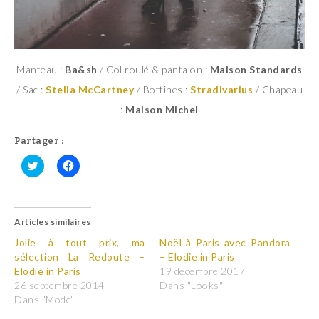
Manteau :
Ba&sh
/ Col roulé & pantalon :
Maison Standards
/ Sac :
Stella McCartney
/ Bottines :
Stradivarius
/ Chapeau
:
Maison Michel
Partager :
C
C
l
l
i
i
q
q
u
u
Articles similaires
e
e
z
z
p
p
Jolie à tout prix, ma
Noël à Paris avec Pandora
o
o
sélection La Redoute –
– Elodie in Paris
u
u
r
r
Elodie in Paris
19 décembre 2017
p
p
26 septembre 2014
Dans "Looks"
a
a
r
r
Dans "Mode"
t
t
a
a