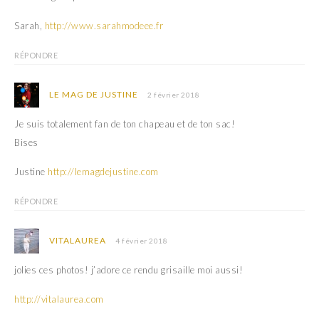
f
e
e
f
n
e
Sarah,
http://www.sarahmodeee.fr
ê
n
t
ê
r
t
RÉPONDRE
e
r
)
e
)
LE MAG DE JUSTINE
2 février 2018
Je suis totalement fan de ton chapeau et de ton sac!
Bises
Justine
http://lemagdejustine.com
RÉPONDRE
VITALAUREA
4 février 2018
jolies ces photos! j’adore ce rendu grisaille moi aussi!
http://vitalaurea.com