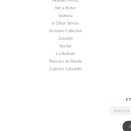
Monnier Frères
Net a Porter
Sephora
& Other Stories
Vestiaire Collective
Zalando
Nocibé
La Redoute
Maisons du Monde
Galeries Lafayette
S
ADRESSE
EMAIL