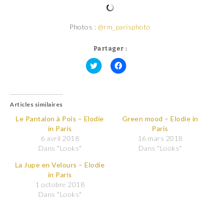
Photos :
@rm_parisphoto
Partager :
C
C
l
l
i
i
q
q
u
u
Articles similaires
e
e
z
z
p
p
Le Pantalon à Pois – Elodie
Green mood – Elodie in
o
o
in Paris
Paris
u
u
r
r
6 avril 2018
16 mars 2018
p
p
Dans "Looks"
Dans "Looks"
a
a
r
r
t
t
La Jupe en Velours – Elodie
a
a
in Paris
g
g
e
e
1 octobre 2018
r
r
Dans "Looks"
s
s
u
u
r
r
T
F