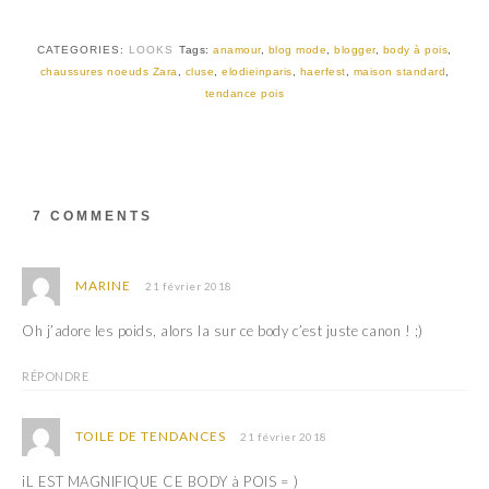
w
a
i
c
t
e
t
b
CATEGORIES:
LOOKS
Tags:
anamour
,
blog mode
,
blogger
,
body à pois
,
e
o
r
o
chaussures noeuds Zara
,
cluse
,
elodieinparis
,
haerfest
,
maison standard
,
(
k
tendance pois
o
(
u
o
v
u
r
v
e
r
d
e
a
d
n
a
s
n
7 COMMENTS
u
s
n
u
e
n
n
e
o
n
MARINE
21 février 2018
u
o
v
u
e
v
Oh j’adore les poids, alors la sur ce body c’est juste canon ! ;)
l
e
l
l
e
l
RÉPONDRE
f
e
e
f
n
e
ê
n
TOILE DE TENDANCES
21 février 2018
t
ê
r
t
e
r
iL EST MAGNIFIQUE CE BODY à POIS = )
)
e