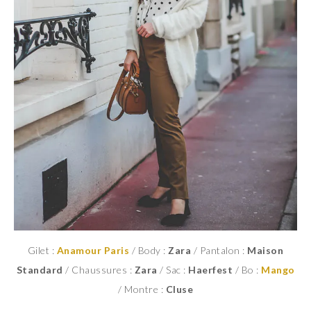
Gilet :
Anamour Paris
/ Body :
Zara
/ Pantalon :
Maison
Standard
/ Chaussures :
Zara
/ Sac :
Haerfest
/ Bo :
Mango
/ Montre :
Cluse