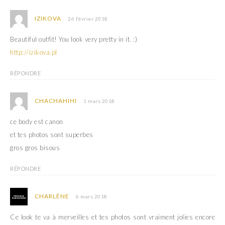
IZIKOVA
26 février 2018
Beautiful outfit! You look very pretty in it. :)
http://izikova.pl
RÉPONDRE
CHACHAHIHI
1 mars 2018
ce body est canon
et tes photos sont superbes
gros gros bisous
RÉPONDRE
CHARLÈNE
6 mars 2018
Ce look te va à merveilles et tes photos sont vraiment jolies encore