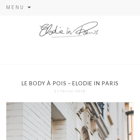
Aller
MENU
au
contenu
elodie in
paris
LE BODY À POIS – ELODIE IN PARIS
21 février 2018