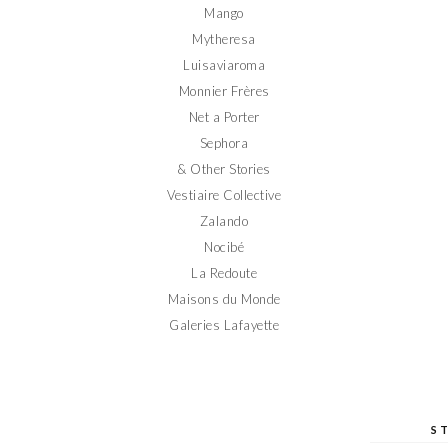
Mango
Mytheresa
Luisaviaroma
Monnier Frères
Net a Porter
Sephora
& Other Stories
Vestiaire Collective
Zalando
Nocibé
La Redoute
Maisons du Monde
Galeries Lafayette
S