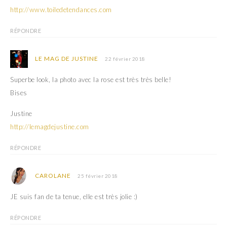
)
http://www.toiledetendances.com
RÉPONDRE
LE MAG DE JUSTINE
22 février 2018
Superbe look, la photo avec la rose est très très belle!
Bises
Justine
http://lemagdejustine.com
RÉPONDRE
CAROLANE
25 février 2018
JE suis fan de ta tenue, elle est très jolie :)
RÉPONDRE