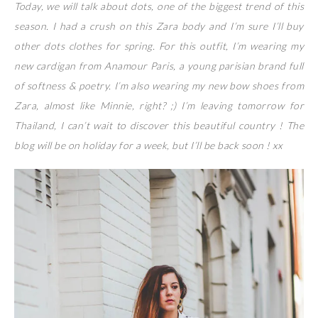
Today, we will talk about dots, one of the biggest trend of this
season. I had a crush on this Zara body and I’m sure I’ll buy
other dots clothes for spring. For this outfit, I’m wearing my
new cardigan from Anamour Paris, a young parisian brand full
of softness & poetry. I’m also wearing my new bow shoes from
Zara, almost like Minnie, right? ;) I’m leaving tomorrow for
Thailand, I can’t wait to discover this beautiful country ! The
blog will be on holiday for a week, but I’ll be back soon ! xx