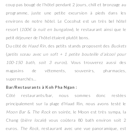
coup pas bougé de l’hôtel pendant 2 jours, chill et bronzage au
programme, juste une petite excursion à pieds dans les
environs de notre hôtel. Le Cocohut est un très bel hôtel
resort (
100€ la nuit en bungalow
), le restaurant ainsi que le
petit déjeuner de l’hôtel étaient plutôt bons.
Du côté de
Haad Rin
, des petits stands proposent des
Buckets
(
petits sceau avec un soft + 1 petite bouteille d’alcool pour
100-150 bath, soit 3 euros
). Vous trouverez aussi des
magasins de vêtements, souvenirs, pharmacies,
supermarchés…
Bar/Restaurants à Koh Pha Ngan :
Côté restaurants/bar, nous sommes donc restées
principalement sur la plage d’Haad Rin, nous avons testé le
Moon Bar
&
The Rock
en soirée, le Moon est très sympa, la
Chang (
bière locale
) vous coûtera 80 bath environ soit 2
euros.
The Rock
, restaurant avec une vue panoramique, est