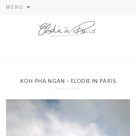
Aller
MENU
au
contenu
elodie in
paris
KOH PHA NGAN – ELODIE IN PARIS
20 mars 2018