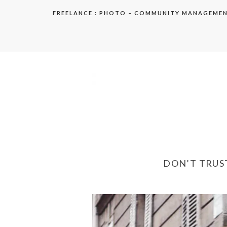
Aller
FREELANCE : PHOTO – COMMUNITY MANAGEME
au
contenu
elodie
DON’T TRUST