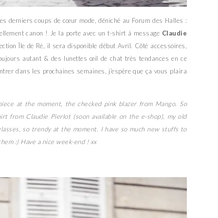
 mes derniers coups de cœur mode, déniché au Forum des Halles :
 tellement canon ! Je la porte avec un t-shirt à message
Claudie
ection Île de Ré, il sera disponible début Avril. Côté accessoires,
oujours autant & des lunettes œil de chat très tendances en ce
ntrer dans les prochaines semaines, j’espère que ça vous plaira
 piece at the moment, the checked pink blazer from Mango. So
irt from Claudie Pierlot (soon available on the e-shop), my old
lasses, so trendy at the moment. I have so much new stuffs to
them :) Have a nice week-end ! xx