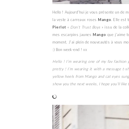
Hello ! Aujourd’hui je vous présente un de
la veste à carreaux roses
Mango
. Elle est
Pierlot
«
Don’t Trust Boys
» issu de la coll
mes escarpins jaunes
Mango
que j’aime t
moment. J’ai plein de nouveautés à vous mo
:) Bon week-end ! xx
Hello ! I’m wearing one of my fav fashion
pretty ! I’m wearing it with a message t-sh
yellow heels from Mango and cat eyes sung
show you the next weeks, I hope you’ll like 